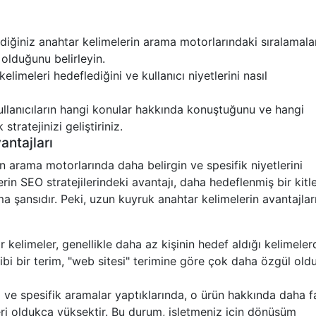
iğiniz anahtar kelimelerin arama motorlarındaki sıralamalar
 olduğunu belirleyin.
elimeleri hedeflediğini ve kullanıcı niyetlerini nasıl
llanıcıların hangi konular hakkında konuştuğunu ve hangi
tratejinizi geliştiriniz.
antajları
ın arama motorlarında daha belirgin ve spesifik niyetlerini
erin SEO stratejilerindeki avantajı, daha hedeflenmiş bir kitl
 şansıdır. Peki, uzun kuyruk anahtar kelimelerin avantajlar
kelimeler, genellikle daha az kişinin hedef aldığı kelimelerd
gibi bir terim, "web sitesi" terimine göre çok daha özgül old
rli ve spesifik aramalar yaptıklarında, o ürün hakkında daha f
kleri oldukça yüksektir. Bu durum, işletmeniz için dönüşüm