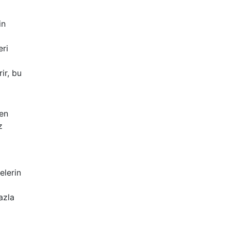
in
eri
ir, bu
den
z
elerin
azla