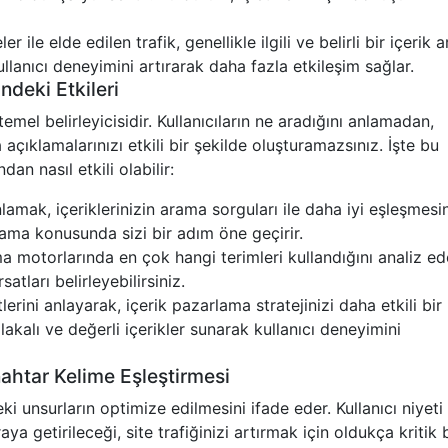
ile elde edilen trafik, genellikle ilgili ve belirli bir içerik 
ullanıcı deneyimini artırarak daha fazla etkileşim sağlar.
ndeki Etkileri
n temel belirleyicisidir. Kullanıcıların ne aradığını anlamadan,
a açıklamalarınızı etkili bir şekilde oluşturamazsınız. İşte bu
an nasıl etkili olabilir:
nlamak, içeriklerinizin arama sorguları ile daha iyi eşleşmesin
şılama konusunda sizi bir adım öne geçirir.
ma motorlarında en çok hangi terimleri kullandığını analiz ed
atları belirleyebilirsiniz.
lerini anlayarak, içerik pazarlama stratejinizi daha etkili bir
lakalı ve değerli içerikler sunarak kullanıcı deneyimini
nahtar Kelime Eşleştirmesi
 unsurların optimize edilmesini ifade eder. Kullanıcı niyeti 
ya getirileceği, site trafiğinizi artırmak için oldukça kritik b