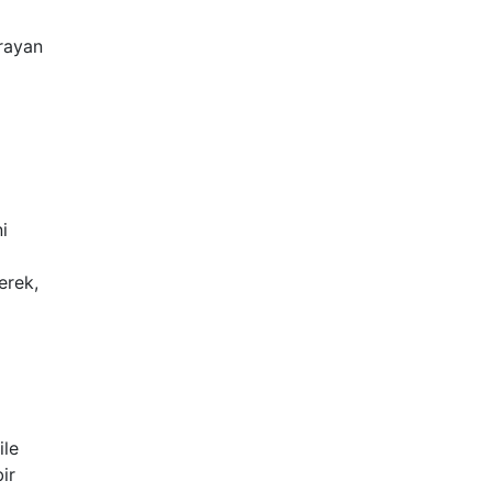
arayan
i
erek,
ile
ir