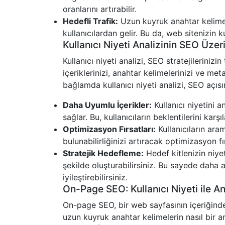
oranlarını artırabilir.
Hedefli Trafik:
Uzun kuyruk anahtar kelimeler 
kullanıcılardan gelir. Bu da, web sitenizin k
Kullanıcı Niyeti Analizinin SEO Üzeri
Kullanıcı niyeti analizi, SEO stratejilerinizi
içeriklerinizi, anahtar kelimelerinizi ve met
bağlamda kullanıcı niyeti analizi, SEO açısınd
Daha Uyumlu İçerikler:
Kullanıcı niyetini a
sağlar. Bu, kullanıcıların beklentilerini kar
Optimizasyon Fırsatları:
Kullanıcıların ara
bulunabilirliğinizi artıracak optimizasyon fırs
Stratejik Hedefleme:
Hedef kitlenizin niyet
şekilde oluşturabilirsiniz. Bu sayede daha a
iyileştirebilirsiniz.
On-Page SEO: Kullanıcı Niyeti ile A
On-page SEO, bir web sayfasının içeriğindeki
uzun kuyruk anahtar kelimelerin nasıl bir ara