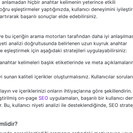
rını anlamadan hiçbir anahtar kelimenin yeterince etkili
u eşleştirmeler yaptığınızda, kullanıcı deneyimini iyileşti
ırarak başarılı sonuçlar elde edebilirsiniz.
e bu içeriğin arama motorları tarafından daha iyi anlaşılma
niyeti analizi doğrultusunda belirlenen uzun kuyruk anahtar
ile eşleştirmek için aşağıdaki stratejileri uygulayabilirsiniz:
nahtar kelimeleri başlık etiketlerinde ve meta açıklamaları
i sunan kaliteli içerikler oluşturmalısınız. Kullanıcılar sorular
ayın ve içeriklerinizi onların ihtiyaçlarına göre şekillendirin.
eştirilmiş on-page
SEO
uygulamaları, başarılı bir kullanıcı de
. Bu, kullanıcı niyeti analizi ile desteklendiğinde, SEO stratej
mlidir?