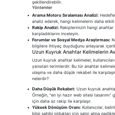
şekillendirebilir.
Yöntemler
Arama Motoru Sıralaması Analizi:
Hedefled
analiz ederek, hangi kelimelerin daha etkili
Rakip Analizi:
Rakiplerinizin hangi anahtar k
karşıladıklarını inceleyin.
Forumlar ve Sosyal Medya Araştırması:
Ku
bilgilere ihtiyaç duyduğunu anlayarak içerik s
Uzun Kuyruk Anahtar Kelimelerin Av
Uzun kuyruk anahtar kelimeler, kullanıcılar
yansıtan terimlerdir. Bu tür anahtar kelimel
ulaşma ve daha düşük rekabet ile karşılaşma
nelerdir?
Daha Düşük Rekabet:
Uzun kuyruk anahtar 
Örneğin, "en iyi hazır web sitesi tasarımı" 
için daha az rakip ile karşılaşır.
Yüksek Dönüşüm Oranı:
Kullanıcılar, beli
bilgi sahibi oldukları için satın alma gedi