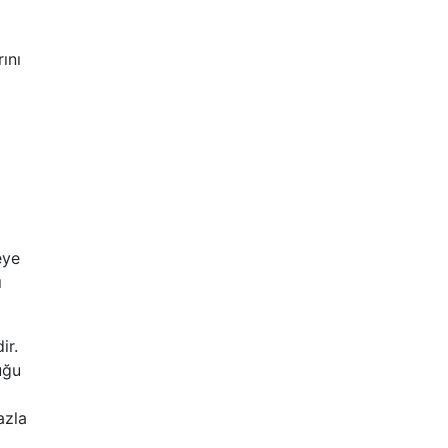
ını
eye
ı
ir.
uğu
azla