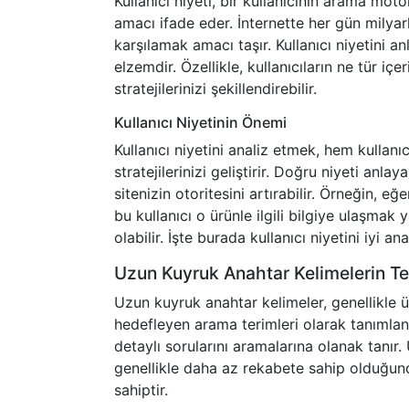
Kullanıcı niyeti, bir kullanıcının arama m
amacı ifade eder. İnternette her gün milyarla
karşılamak amacı taşır. Kullanıcı niyetini a
elzemdir. Özellikle, kullanıcıların ne tür içe
stratejilerinizi şekillendirebilir.
Kullanıcı Niyetinin Önemi
Kullanıcı niyetini analiz etmek, hem kull
stratejilerinizi geliştirir. Doğru niyeti anlay
sitenizin otoritesini artırabilir. Örneğin, eğ
bu kullanıcı o ürünle ilgili bilgiye ulaşmak
olabilir. İşte burada kullanıcı niyetini iyi a
Uzun Kuyruk Anahtar Kelimelerin Te
Uzun kuyruk anahtar kelimeler, genellikle ü
hedefleyen arama terimleri olarak tanımlanı
detaylı sorularını aramalarına olanak tanır
genellikle daha az rekabete sahip olduğunda
sahiptir.