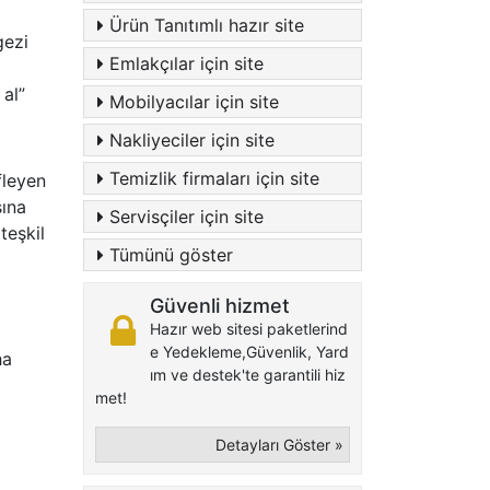
Ürün Tanıtımlı hazır site
gezi
Emlakçılar için site
 al”
Mobilyacılar için site
Nakliyeciler için site
Temizlik firmaları için site
fleyen
sına
Servisçiler için site
teşkil
Tümünü göster
Güvenli hizmet
Hazır web sitesi paketlerind
e Yedekleme,Güvenlik, Yard
ha
ım ve destek'te garantili hiz
met!
Detayları Göster »