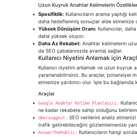
Uzun Kuyruk Anahtar Kelimelerin Özellikler
Spesifiklik:
Kullanıcıların arama yaptığı keli
daha hedeflenmiş sonuçlar elde etmenize o
Yüksek Dönüşüm Oranı:
Kullanıcılar, daha
daha yüksek oluyor.
Daha Az Rekabet:
Anahtar kelimelerin uzun
da SEO çabalarınızda avantaj sağlar.
Kullanıcı Niyetini Anlamak için Araç
Kullanıcı niyetini anlamak ve uzun kuyruk a
yararlanabilirsiniz. Bu araçlar, potansiyel 
etmenize yardımcı olur. İşte bu bağlamda ku
Araçlar
Kullanıc
Google Anahtar Kelime Planlayıcı:
ne kadar rekabete sahip olduğunu belirlemek 
SEO verilerini analiz etmenizi
Ubersuggest:
trafik getirebileceğini gözlemlemenize yard
Kullanıcıların hangi sorula
AnswerThePublic: