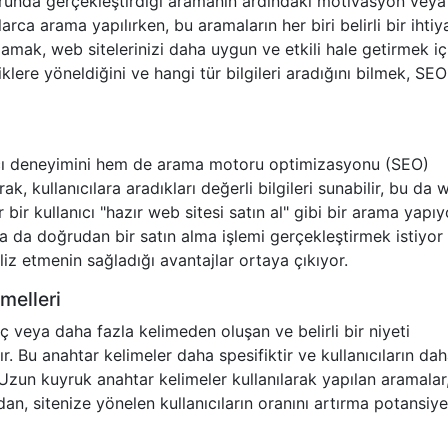
otorunda gerçekleştirdiği aramanın ardındaki motivasyon veya
rca arama yapılırken, bu aramaların her biri belirli bir ihtiy
nlamak, web sitelerinizi daha uygun ve etkili hale getirmek iç
riklere yöneldiğini ve hangi tür bilgileri aradığını bilmek, SEO
anıcı deneyimini hem de arama motoru optimizasyonu (SEO)
arak, kullanıcılara aradıkları değerli bilgileri sunabilir, bu da
er bir kullanıcı "hazır web sitesi satın al" gibi bir arama yapıy
 ya da doğrudan bir satın alma işlemi gerçekleştirmek istiyor
naliz etmenin sağladığı avantajlar ortaya çıkıyor.
melleri
ç veya daha fazla kelimeden oluşan ve belirli bir niyeti
r. Bu anahtar kelimeler daha spesifiktir ve kullanıcıların da
. Uzun kuyruk anahtar kelimeler kullanılarak yapılan aramalar
n, sitenize yönelen kullanıcıların oranını artırma potansiye