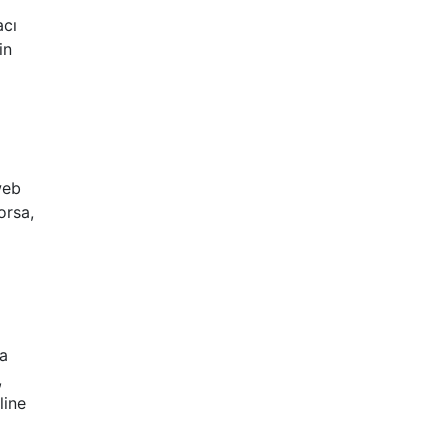
acı
in
 web
orsa,
ha
,
line