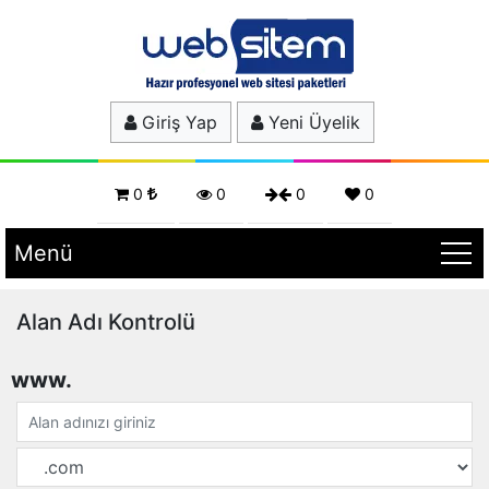
Giriş Yap
Yeni Üyelik
0
0
0
0
Menü
Alan Adı Kontrolü
www.