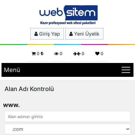
Giriş Yap
Yeni Üyelik
0
0
0
0
Menü
Alan Adı Kontrolü
www.