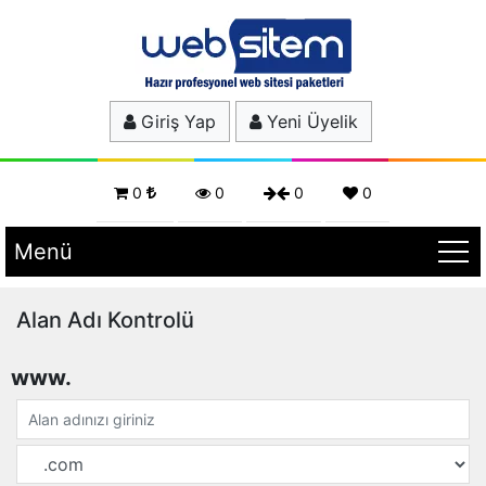
Giriş Yap
Yeni Üyelik
0
0
0
0
Menü
Alan Adı Kontrolü
www.