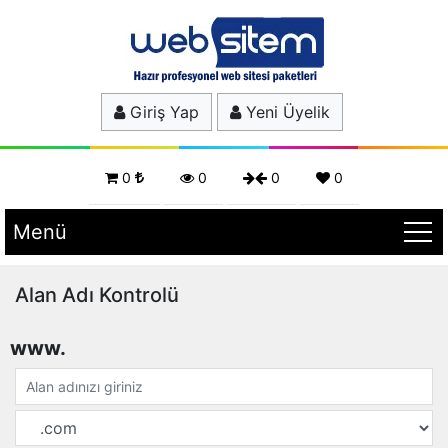
Giriş Yap
Yeni Üyelik
0
0
0
0
Menü
Alan Adı Kontrolü
www.