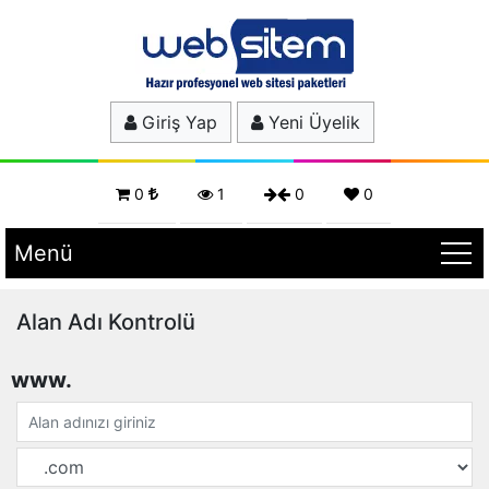
Giriş Yap
Yeni Üyelik
0
1
0
0
Menü
Alan Adı Kontrolü
www.