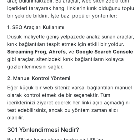
araç bulunmaktadır. Bu araçlar, web sitenizdeki tüm
içerikleri tarayarak hangi linklerin kırık olduğunu toplu
bir şekilde bildirir. İşte bazı popüler yöntemler:
1. SEO Araçları Kullanımı
Düşük maliyetle geniş yelpazede analiz sunan araçlar,
kırık bağlantıları tespit etmek için etkili bir yoldur.
Screaming Frog
,
Ahrefs
, ve
Google Search Console
gibi araçlar, sitenizdeki kırık bağlantıların kolayca
gözlemlenmesini sağlar.
2. Manuel Kontrol Yöntemi
Eğer küçük bir web siteniz varsa, bağlantıları manuel
olarak kontrol etmek de bir seçenektir. Tüm
içeriklerinizi ziyaret ederek her linki açıp açmadığını
test edebilirsiniz, ancak bu yöntem zaman alıcı
olabilir.
301 Yönlendirmesi Nedir?
Bir URL’nin kalıcı olarak başka bir URL’ye