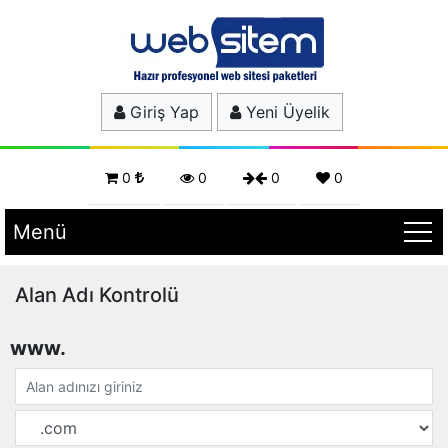
Giriş Yap
Yeni Üyelik
0
0
0
0
Menü
Alan Adı Kontrolü
www.