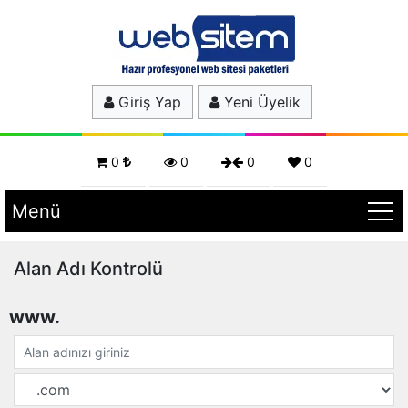
Giriş Yap
Yeni Üyelik
0
0
0
0
Menü
Alan Adı Kontrolü
www.