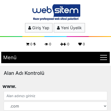
Giriş Yap
Yeni Üyelik
0
0
0
0
Menü
Alan Adı Kontrolü
www.