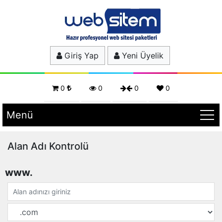
Giriş Yap
Yeni Üyelik
0
0
0
0
Menü
Alan Adı Kontrolü
www.