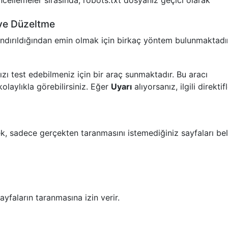
cellemeler sırasında, robots.txt dosyanız geçici olarak
 ve Düzeltme
andırıldığından emin olmak için birkaç yöntem bulunmaktadı
ı test edebilmeniz için bir araç sunmaktadır. Bu aracı
kolaylıkla görebilirsiniz. Eğer
Uyarı
alıyorsanız, ilgili direktifl
k, sadece gerçekten taranmasını istemediğiniz sayfaları beli
sayfaların taranmasına izin verir.