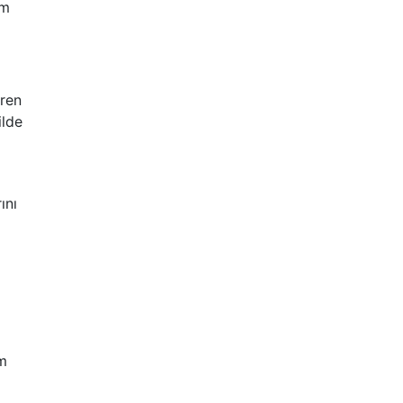
um
eren
ilde
ını
em