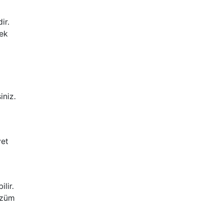
ir.
nek
iniz.
yet
lir.
özüm