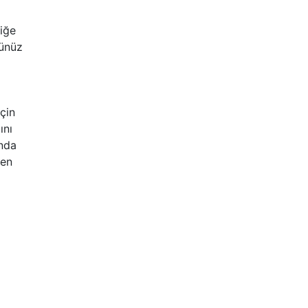
fiğe
ğünüz
çin
ını
nda
men