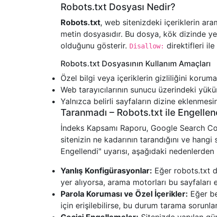
Robots.txt Dosyası Nedir?
Robots.txt
, web sitenizdeki içeriklerin ara
metin dosyasıdır. Bu dosya, kök dizinde yer 
olduğunu gösterir.
direktifleri il
Disallow:
Robots.txt Dosyasının Kullanım Amaçları
Özel bilgi veya içeriklerin gizliliğini koruma
Web tarayıcılarının sunucu üzerindeki yük
Yalnızca belirli sayfaların dizine eklenmesi
Taranmadı – Robots.txt ile Engellen
İndeks Kapsamı Raporu, Google Search Con
sitenizin ne kadarının tarandığını ve hangi
Engellendi" uyarısı, aşağıdaki nedenlerden 
Yanlış Konfigürasyonlar:
Eğer robots.txt d
yer alıyorsa, arama motorları bu sayfaları e
Parola Koruması ve Özel İçerikler:
Eğer bel
için erişilebilirse, bu durum tarama sorunlar