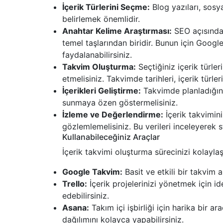
İçerik Türlerini Seçme:
Blog yazıları, sosya
belirlemek önemlidir.
Anahtar Kelime Araştırması:
SEO açısından
temel taşlarından biridir. Bunun için Googl
faydalanabilirsiniz.
Takvim Oluşturma:
Seçtiğiniz içerik türler
etmelisiniz. Takvimde tarihleri, içerik türler
İçerikleri Geliştirme:
Takvimde planladığınız
sunmaya özen göstermelisiniz.
İzleme ve Değerlendirme:
İçerik takviminiz
gözlemlemelisiniz. Bu verileri inceleyerek st
Kullanabileceğiniz Araçlar
İçerik takvimi oluşturma sürecinizi kolayla
Google Takvim:
Basit ve etkili bir takvim a
Trello:
İçerik projelerinizi yönetmek için ide
edebilirsiniz.
Asana:
Takım içi işbirliği için harika bir ar
dağılımını kolayca yapabilirsiniz.