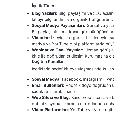
İçerik Türleri
Blog Yazıları:
Bilgi paylaşımı ve SEO açısınd
kitleyi bilgilendirir ve organik trafiği artırır.
Sosyal Medya Paylaşımları:
Görsel ve yazılı
Bu paylaşımlar, markanın görünürlüğünü artı
Videolar:
İzleyicilere görsel bir deneyim sun
medya ve YouTube gibi platformlarda büyük
Webinar ve Canlı Yayınlar:
Uzman görüşlerin
kitle ile doğrudan etkileşim kurulmasına ola
Dağıtım Kanalları
İçeriklerin hedef kitleye ulaşmasında kullan
Sosyal Medya:
Facebook, Instagram, Twitter
Email Bültenleri:
Hedef kitleye doğrudan ul
sadakati artırabilirsiniz.
Web Sitesi ve Blog:
Kendi web siteniz ve b
optimizasyonu ile arama motorlarında daha i
Video Platformları:
YouTube ve Vimeo gibi p