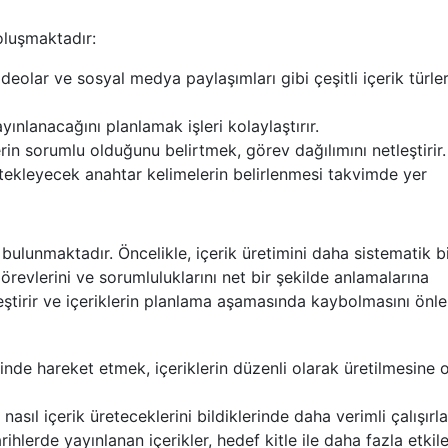
 oluşmaktadır:
ideolar ve sosyal medya paylaşımları gibi çeşitli içerik türler
ınlanacağını planlamak işleri kolaylaştırır.
in sorumlu olduğunu belirtmek, görev dağılımını netleştirir.
stekleyecek anahtar kelimelerin belirlenmesi takvimde yer
 bulunmaktadır. Öncelikle, içerik üretimini daha sistematik b
örevlerini ve sorumluluklarını net bir şekilde anlamalarına
eştirir ve içeriklerin planlama aşamasında kaybolmasını önle
ilinde hareket etmek, içeriklerin düzenli olarak üretilmesine 
asıl içerik üreteceklerini bildiklerinde daha verimli çalışırla
arihlerde yayınlanan içerikler, hedef kitle ile daha fazla etkil