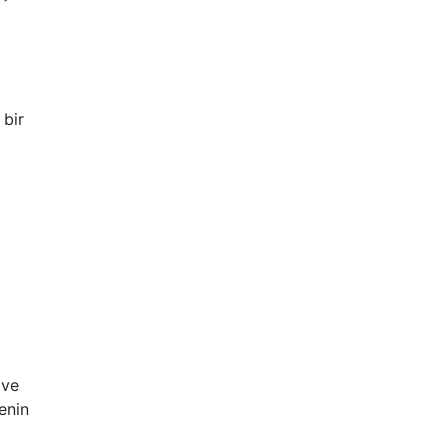
 bir
ve
lenin