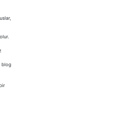
uslar,
olur.
z
, blog
bir