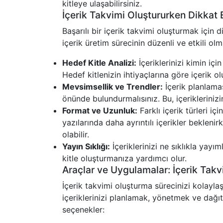
kitleye ulaşabilirsiniz.
İçerik Takvimi Oluştururken Dikkat 
Başarılı bir içerik takvimi oluşturmak için
içerik üretim sürecinin düzenli ve etkili ol
Hedef Kitle Analizi:
İçeriklerinizi kimin içi
Hedef kitlenizin ihtiyaçlarına göre içerik ol
Mevsimsellik ve Trendler:
İçerik planlamas
önünde bulundurmalısınız. Bu, içeriklerinizin 
Format ve Uzunluk:
Farklı içerik türleri iç
yazılarında daha ayrıntılı içerikler bekleni
olabilir.
Yayın Sıklığı:
İçeriklerinizi ne sıklıkla yayı
kitle oluşturmanıza yardımcı olur.
Araçlar ve Uygulamalar: İçerik Takv
İçerik takvimi oluşturma sürecinizi kolayla
içeriklerinizi planlamak, yönetmek ve dağı
seçenekler: