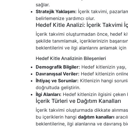
sağlar.
Stratejik Yaklaşım:
İçerik takvimi, pazarlam
belirlemenize yardımcı olur.
Hedef Kitle Analizi: İçerik Takvimi İ
İçerik takvimi oluşturmadan önce, hedef kitl
şekilde tanımlamak, içeriklerinizin başarısını
beklentilerini ve ilgi alanlarını anlamak için
Hedef Kitle Analizinin Bileşenleri
Demografik Bilgiler:
Hedef kitlenizin yaşı, 
Davranışsal Veriler:
Hedef kitlenizin online 
İhtiyaç ve Sorunlar:
Kitlenizin hangi sorunla
doğrultuda geliştirin.
İlgi Alanları:
Hedef kitlenizin ilgisini çeken 
İçerik Türleri ve Dağıtım Kanalları
İçerik takvimi oluşturmada dikkate alınmas
bu içeriklerin hangi
dağıtım kanalları
aracılı
beklentilerine, ilgi alanlarına ve davranış b