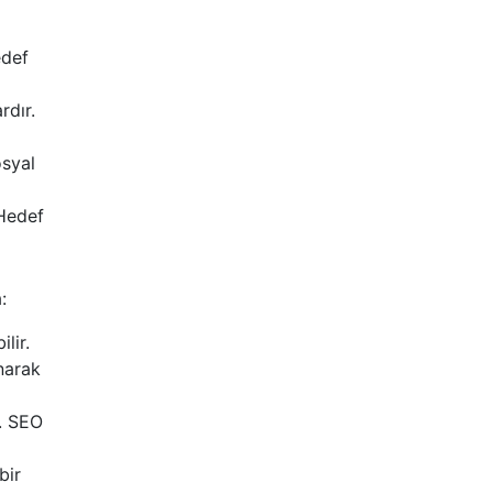
edef
rdır.
osyal
 Hedef
:
lir.
narak
r. SEO
bir