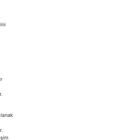
ini
ir
r.
olanak
r.
eşim