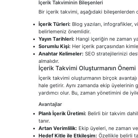
İçerik Takviminin Bileşenleri
Bir içerik takvimi, aşağıdaki bileşenlerden
İçerik Türleri:
Blog yazıları, infografikler, v
belirlemeniz önemlidir.
Yayın Tarihleri:
Hangi içeriğin ne zaman yay
Sorumlu Kişi:
Her içerik parçasından kimler
Anahtar Kelimeler:
SEO stratejilerinizi de
almalıdır.
İçerik Takvimi Oluşturmanın Önemi
İçerik takvimi oluşturmanın birçok avantajı
hale getirir. Aynı zamanda ekip üyelerinin g
yardımcı olur. Bu, zaman yönetimini de iyil
Avantajlar
Planlı İçerik Üretimi:
Belirli bir takvim dah
tanır.
Artan Verimlilik:
Ekip üyeleri, ne zaman ve n
Hedef Kitle ile Etkileşim:
Özellikle belirli t