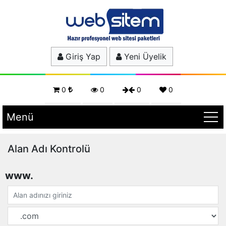
Giriş Yap
Yeni Üyelik
0
0
0
0
Menü
Alan Adı Kontrolü
www.