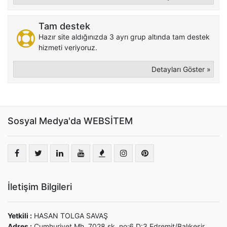
Tam destek
Hazır site aldığınızda 3 ayrı grup altında tam destek
hizmeti veriyoruz.
Detayları Göster »
Sosyal Medya'da WEBSİTEM
İletişim Bilgileri
Yetkili :
HASAN TOLGA SAVAŞ
Adres :
Cumhuriyet Mh. 7028 sk. no:6 D:3 Edremit/Balıkesir