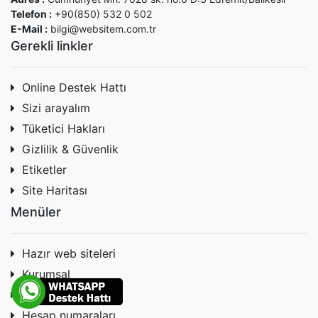
Telefon :
+90(850) 532 0 502
E-Mail :
bilgi@websitem.com.tr
Gerekli linkler
Online Destek Hattı
Sizi arayalım
Tüketici Hakları
Gizlilik & Güvenlik
Etiketler
Site Haritası
Menüler
Hazır web siteleri
Kurumsal
Teklif al
Hesap numaraları