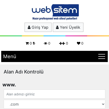
Giriş Yap
Yeni Üyelik
0
0
0
0
Menü
Alan Adı Kontrolü
www.