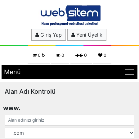
Giriş Yap
Yeni Üyelik
0
0
0
0
Menü
Alan Adı Kontrolü
www.