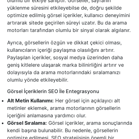
olumlu bir etkiye sahiptir. Görseller, sayfanın
yüklenme süresini etkileyebilse de, doğru şekilde
optimize edilmiş görsel içerikler, kullanıcı deneyimini
artırarak sitede geçirilen süreyi uzatır. Bu da arama
motorları tarafından olumlu bir sinyal olarak algılanır.
Ayrıca, görsellerin özgün ve dikkat çekici olması,
kullanıcıların içeriği paylaşma olasılığını artırır.
Paylaşılan içerikler, sosyal medya üzerinden daha
geniş kitlelere ulaşarak marka bilinirliğini artırır ve
dolayısıyla da arama motorlarındaki sıralamanızı
olumlu yönde etkileyebilir.
Görsel İçeriklerin SEO İle Entegrasyonu
Alt Metin Kullanımı:
Her görsel için açıklayıcı alt
metinler eklemek, arama motorlarının görsellerin
içeriğini anlamasına yardımcı olur.
Görsel Sıralama:
Görsel içerikler, arama sonuçlarında
kendi başına bulunabilir. Bu nedenle, görsellerin
optimize edilmesi, SEO stratejisinin önemli bir