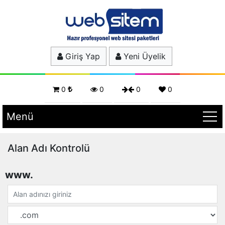
Giriş Yap
Yeni Üyelik
0
0
0
0
Menü
Alan Adı Kontrolü
www.