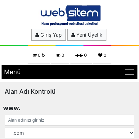
Giriş Yap
Yeni Üyelik
0
0
0
0
Menü
Alan Adı Kontrolü
www.