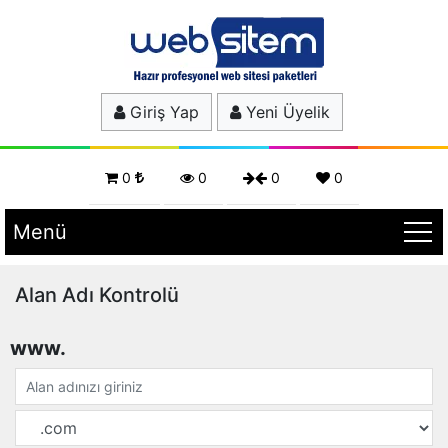
Giriş Yap
Yeni Üyelik
0
0
0
0
Menü
Alan Adı Kontrolü
www.