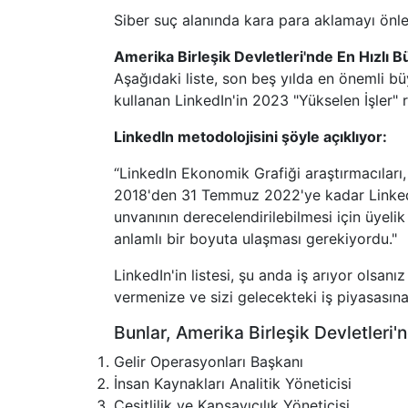
Siber suç alanında kara para aklamayı önle
Amerika Birleşik Devletleri'nde En Hızlı B
Aşağıdaki liste, son beş yılda en önemli bü
kullanan LinkedIn'in 2023 "Yükselen İşler" 
LinkedIn metodolojisini şöyle açıklıyor:
“LinkedIn Ekonomik Grafiği araştırmacıları
2018'den 31 Temmuz 2022'ye kadar LinkedIn ü
unvanının derecelendirilebilmesi için üyel
anlamlı bir boyuta ulaşması gerekiyordu."
LinkedIn'in listesi, şu anda iş arıyor olsan
vermenize ve sizi gelecekteki iş piyasasına
Bunlar, Amerika Birleşik Devletleri'n
Gelir Operasyonları Başkanı
İnsan Kaynakları Analitik Yöneticisi
Çeşitlilik ve Kapsayıcılık Yöneticisi