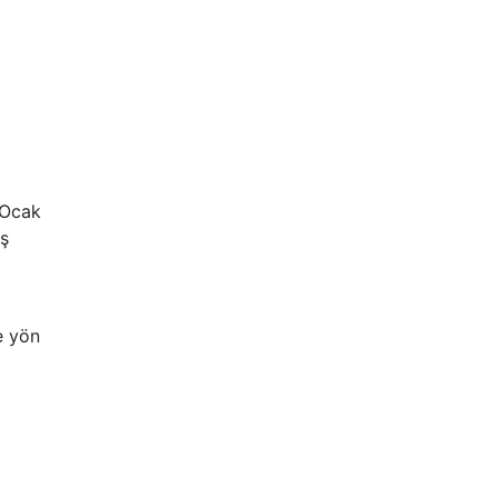
 Ocak
iş
e yön