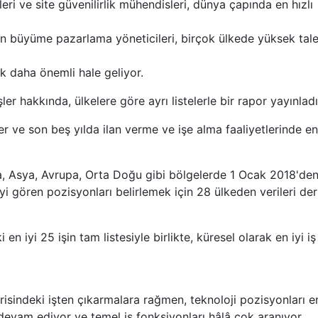
eri ve site güvenilirlik mühendisleri, dünya çapında en hızlı
olan büyüme pazarlama yöneticileri, birçok ülkede yüksek tal
ek daha önemli hale geliyor.
er hakkında, ülkelere göre ayrı listelerle bir rapor yayınladı
eder ve son beş yılda ilan verme ve işe alma faaliyetlerinde en
ka, Asya, Avrupa, Orta Doğu gibi bölgelerde 1 Ocak 2018'de
ören pozisyonları belirlemek için 28 ülkeden verileri derl
en iyi 25 işin tam listesiyle birlikte, küresel olarak en iyi iş
risindeki işten çıkarmalara rağmen, teknoloji pozisyonları en
evam ediyor ve temel iş fonksiyonları hâlâ çok aranıyor.