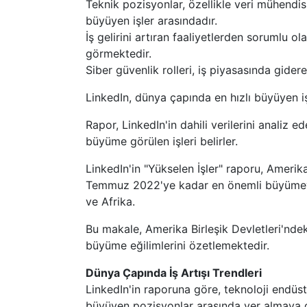
Teknik pozisyonlar, özellikle veri mühendisl
büyüyen işler arasındadır.
İş gelirini artıran faaliyetlerden sorumlu 
görmektedir.
Siber güvenlik rolleri, iş piyasasında gider
LinkedIn, dünya çapında en hızlı büyüyen işl
Rapor, LinkedIn'in dahili verilerini analiz 
büyüme görülen işleri belirler.
LinkedIn'in "Yükselen İşler" raporu, Ameri
Temmuz 2022'ye kadar en önemli büyümeyi g
ve Afrika.
Bu makale, Amerika Birleşik Devletleri'ndeki 
büyüme eğilimlerini özetlemektedir.
Dünya Çapında İş Artışı Trendleri
LinkedIn'in raporuna göre, teknoloji endüst
büyüyen pozisyonlar arasında yer almaya d