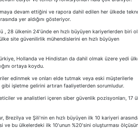
lmaya devam ettiğini ve rapora dahil edilen her ülkede tekno
arasında yer aldığını gösteriyor.
 , 28 ülkenin 24'ünde en hızlı büyüyen kariyerlerden biri o
ülke site güvenilirlik mühendislerini en hızlı büyüyen
ürkiye, Hollanda ve Hindistan da dahil olmak üzere yedi ül
dığını ortaya koydu.
iler edinmek ve onları elde tutmak veya eski müşterilerle
ibi işletme gelirini artıran faaliyetlerden sorumludur.
iciler ve analistleri içeren siber güvenlik pozisyonları, 17 
 Brezilya ve Şili'nin en hızlı büyüyen ilk 10 kariyeri arasınd
si ve bu ülkelerdeki ilk 10'unun %20'sini oluşturması ölçüsü