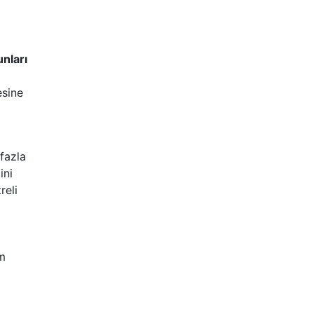
unları
esine
 fazla
ini
reli
em