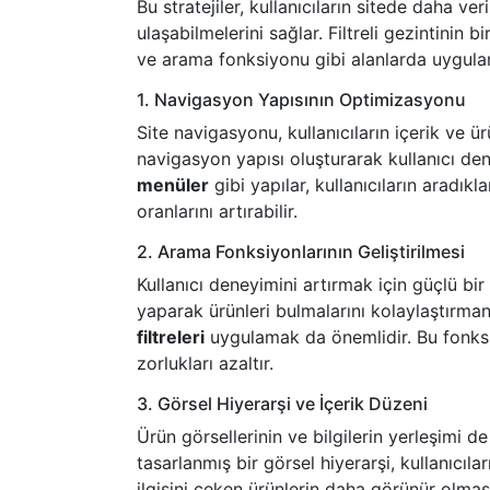
Bu stratejiler, kullanıcıların sitede daha ver
ulaşabilmelerini sağlar. Filtreli gezintinin 
ve arama fonksiyonu gibi alanlarda uygulan
1. Navigasyon Yapısının Optimizasyonu
Site navigasyonu, kullanıcıların içerik ve ür
navigasyon yapısı oluşturarak kullanıcı dene
menüler
gibi yapılar, kullanıcıların aradık
oranlarını artırabilir.
2. Arama Fonksiyonlarının Geliştirilmesi
Kullanıcı deneyimini artırmak için güçlü bir
yaparak ürünleri bulmalarını kolaylaştırman
filtreleri
uygulamak da önemlidir. Bu fonksiy
zorlukları azaltır.
3. Görsel Hiyerarşi ve İçerik Düzeni
Ürün görsellerinin ve bilgilerin yerleşimi d
tasarlanmış bir görsel hiyerarşi, kullanıcılar
ilgisini çeken ürünlerin daha görünür olması