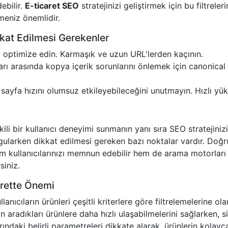
ebilir.
E-ticaret SEO
stratejinizi geliştirmek için bu filtreleri
rmeniz önemlidir.
kat Edilmesi Gerekenler
ini optimize edin. Karmaşık ve uzun URL'lerden kaçının.
rı arasında kopya içerik sorunlarını önlemek için canonical
sayfa hızını olumsuz etkileyebileceğini unutmayın. Hızlı yü
kili bir kullanıcı deneyimi sunmanın yanı sıra SEO stratejiniz
gularken dikkat edilmesi gereken bazı noktalar vardır. Doğr
 hem kullanıcılarınızı memnun edebilir hem de arama motorları
siniz.
arette Önemi
lanıcıların ürünleri çeşitli kriterlere göre filtrelemelerine ol
rın aradıkları ürünlere daha hızlı ulaşabilmelerini sağlarken, s
larındaki belirli parametreleri dikkate alarak, ürünlerin kolayc