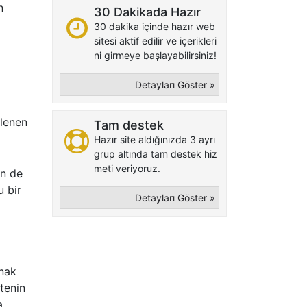
n
30 Dakikada Hazır
30 dakika içinde hazır web
sitesi aktif edilir ve içerikleri
ni girmeye başlayabilirsiniz!
Detayları Göster »
klenen
Tam destek
Hazır site aldığınızda 3 ayrı
grup altında tam destek hiz
meti veriyoruz.
in de
u bir
Detayları Göster »
anak
itenin
a