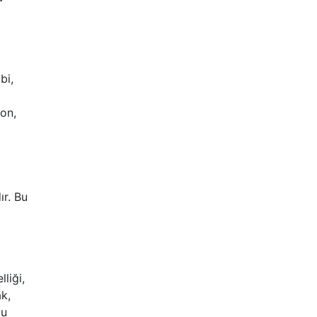
bi,
ion,
ır. Bu
liği,
ak,
yu