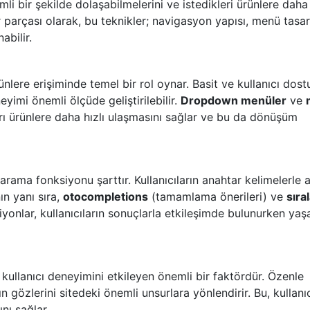
imli bir şekilde dolaşabilmelerini ve istedikleri ürünlere daha 
bir parçası olarak, bu teknikler; navigasyon yapısı, menü tasa
abilir.
ünlere erişiminde temel bir rol oynar. Basit ve kullanıcı dost
yimi önemli ölçüde geliştirilebilir.
Dropdown menüler
ve
ları ürünlere daha hızlı ulaşmasını sağlar ve bu da dönüşüm
 arama fonksiyonu şarttır. Kullanıcıların anahtar kelimelerle
ın yanı sıra,
otocompletions
(tamamlama önerileri) ve
sıra
onlar, kullanıcıların sonuçlarla etkileşimde bulunurken yaş
e kullanıcı deneyimini etkileyen önemli bir faktördür. Özenle
ın gözlerini sitedeki önemli unsurlara yönlendirir. Bu, kullanıc
nı sağlar.