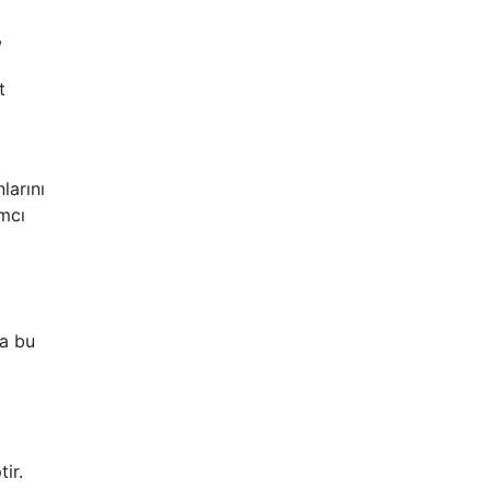
,
t
larını
ımcı
da bu
tir.