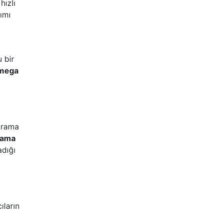
hızlı
rımı
u bir
mega
 arama
lama
adığı
ıların