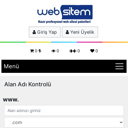
Giriş Yap
Yeni Üyelik
0
0
0
0
Menü
Alan Adı Kontrolü
www.