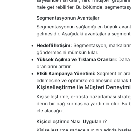
sayesinde markalar, farklı müşteri gruplarına
hale getirebilirler. Bu bölümde, segmenta
Segmentasyonun Avantajları
Segmentasyonun sağladığı en büyük avantaj,
gelmesidir. Aşağıdaki avantajlarla segmen
Hedefli İletişim:
Segmentasyon, markaların f
göndermesini mümkün kılar.
Yüksek Açılma ve Tıklama Oranları:
Daha h
oranlarını artırır.
Etkili Kampanya Yönetimi:
Segmentler aracı
edilmesine ve optimize edilmesine olanak t
Kişiselleştirme ile Müşteri Deneyimi
Kişiselleştirme, e-posta pazarlaması stratej
derin bir bağ kurmasına yardımcı olur. Bu b
ele alacağız.
Kişiselleştirme Nasıl Uygulanır?
Kişiselleştirme sadece alıcının adıyla başla