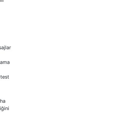
lı
ajlar
klama
test
aha
iğini