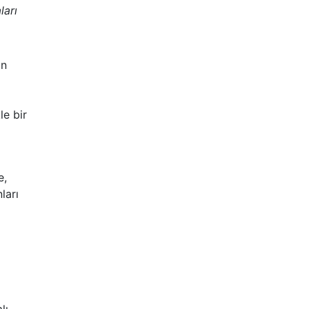
ları
ın
le bir
e,
ları