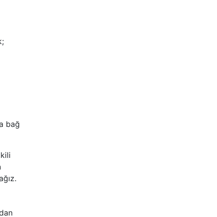
k;
ha bağ
ili
n
ağız.
ndan