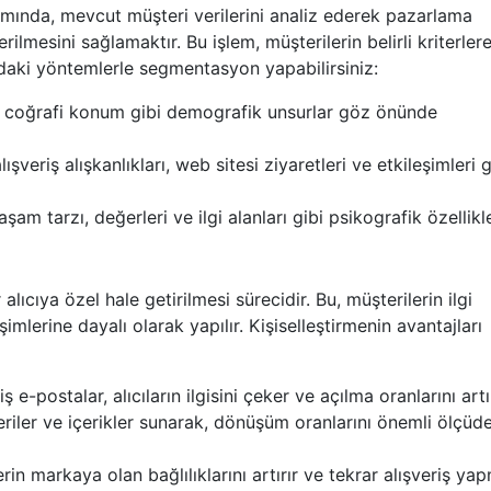
ında, mevcut müşteri verilerini analiz ederek pazarlama
ilmesini sağlamaktır. Bu işlem, müşterilerin belirli kriterler
ğıdaki yöntemlerle segmentasyon yapabilirsiniz:
, coğrafi konum gibi demografik unsurlar göz önünde
ışveriş alışkanlıkları, web sitesi ziyaretleri ve etkileşimleri g
şam tarzı, değerleri ve ilgi alanları gibi psikografik özellikle
alıcıya özel hale getirilmesi sürecidir. Bu, müşterilerin ilgi
şimlerine dayalı olarak yapılır. Kişiselleştirmenin avantajları
iş e-postalar, alıcıların ilgisini çeker ve açılma oranlarını artır
iler ve içerikler sunarak, dönüşüm oranlarını önemli ölçüd
rin markaya olan bağlılıklarını artırır ve tekrar alışveriş ya