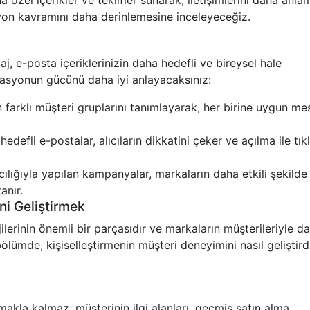
 özel içerikler ve teklifler sunarak, iletişimlerini daha anlam
syon kavramını daha derinlemesine inceleyeceğiz.
 e-posta içeriklerinizin daha hedefli ve bireysel hale
tasyonun gücünü daha iyi anlayacaksınız:
arklı müşteri gruplarını tanımlayarak, her birine uygun mes
edefli e-postalar, alıcıların dikkatini çeker ve açılma ile tı
lığıyla yapılan kampanyalar, markaların daha etkili şekilde 
anır.
ni Geliştirmek
ilerinin önemli bir parçasıdır ve markaların müşterileriyle d
ölümde, kişiselleştirmenin müşteri deneyimini nasıl geliştird
makla kalmaz; müşterinin ilgi alanları, geçmiş satın alma