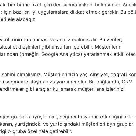
rarak, her birine özel içerikler sunma imkanı bulursunuz. Anca
 için bazı en iyi uygulamalara dikkat etmek gerekir. Bu bö
ri ele alacağız.
rilerinin toplanması ve analiz edilmesidir. Bu veriler;
tesi etkileşimleri gibi unsurları içerebilir. Müşterilerin
larından (örneğin, Google Analytics) yararlanmak etkili olaca
sahibi olmalısınız. Müşterilerinizin yaş, cinsiyet, coğrafi k
, doğru segmente ulaşmanıza yardımcı olur. Bu bağlamda, CRM
ndirmeler gibi araçlar kullanarak müşteri analizlerinizi
jen gruplara ayrıştırmak, segmentasyonun etkinliğini artırır
anın, yurtiçindeki ve yurtdışındaki müşterileri ayrı gruplar
iği o gruba özel hale getirebilir.