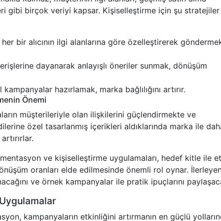
ri gibi birçok veriyi kapsar. Kişiselleştirme için şu stratejiler
 her bir alıcının ilgi alanlarına göre özelleştirerek gönderme
erişlerine dayanarak anlayışlı öneriler sunmak, dönüşüm
 kampanyalar hazırlamak, marka bağlılığını artırır.
irmenin Önemi
arın müşterileriyle olan ilişkilerini güçlendirmekte ve
dilerine özel tasarlanmış içerikleri aldıklarında marka ile da
rtırırlar.
ntasyon ve kişiselleştirme uygulamaları, hedef kitle ile etk
önüşüm oranları elde edilmesinde önemli rol oynar. İlerleye
nacağını ve örnek kampanyalar ile pratik ipuçlarını paylaşac
 Uygulamalar
on, kampanyaların etkinliğini artırmanın en güçlü yolları