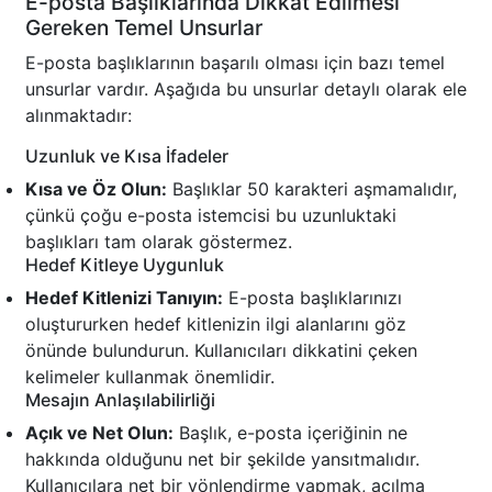
E-posta Başlıklarında Dikkat Edilmesi
Gereken Temel Unsurlar
E-posta başlıklarının başarılı olması için bazı temel
unsurlar vardır. Aşağıda bu unsurlar detaylı olarak ele
alınmaktadır:
Uzunluk ve Kısa İfadeler
Kısa ve Öz Olun:
Başlıklar 50 karakteri aşmamalıdır,
çünkü çoğu e-posta istemcisi bu uzunluktaki
başlıkları tam olarak göstermez.
Hedef Kitleye Uygunluk
Hedef Kitlenizi Tanıyın:
E-posta başlıklarınızı
oluştururken hedef kitlenizin ilgi alanlarını göz
önünde bulundurun. Kullanıcıları dikkatini çeken
kelimeler kullanmak önemlidir.
Mesajın Anlaşılabilirliği
Açık ve Net Olun:
Başlık, e-posta içeriğinin ne
hakkında olduğunu net bir şekilde yansıtmalıdır.
Kullanıcılara net bir yönlendirme yapmak, açılma