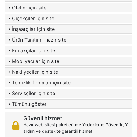
Oteller için site
Çiçekçiler için site
İnşaatçılar için site
Ürün Tanıtımlı hazır site
Emlakçılar için site
Mobilyacılar için site
Nakliyeciler için site
Temizlik firmaları için site
Servisçiler için site
Tümünü göster
Güvenli hizmet
Hazır web sitesi paketlerinde Yedekleme,Güvenlik, Y
ardım ve destek'te garantili hizmet!