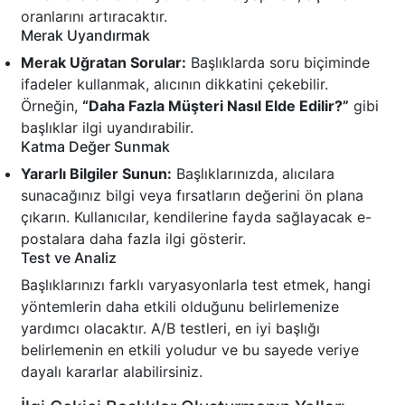
oranlarını artıracaktır.
Merak Uyandırmak
Merak Uğratan Sorular:
Başlıklarda soru biçiminde
ifadeler kullanmak, alıcının dikkatini çekebilir.
Örneğin,
“Daha Fazla Müşteri Nasıl Elde Edilir?”
gibi
başlıklar ilgi uyandırabilir.
Katma Değer Sunmak
Yararlı Bilgiler Sunun:
Başlıklarınızda, alıcılara
sunacağınız bilgi veya fırsatların değerini ön plana
çıkarın. Kullanıcılar, kendilerine fayda sağlayacak e-
postalara daha fazla ilgi gösterir.
Test ve Analiz
Başlıklarınızı farklı varyasyonlarla test etmek, hangi
yöntemlerin daha etkili olduğunu belirlemenize
yardımcı olacaktır. A/B testleri, en iyi başlığı
belirlemenin en etkili yoludur ve bu sayede veriye
dayalı kararlar alabilirsiniz.