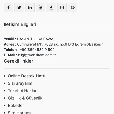
İletişim Bilgileri
Yetkili :
HASAN TOLGA SAVAŞ
Adres :
Cumhuriyet Mh. 7028 sk. no:6 D:3 Edremit/Balıkesir
Telefon :
+90(850) 532 0 502
E-Mail :
bilgi@websitem.com.tr
Gerekli linkler
Online Destek Hattı
Sizi arayalım
Tüketici Hakları
Gizlilik & Güvenlik
Etiketler
Site Haritası