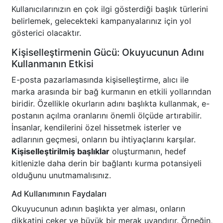
Kullanıcılarınızın en çok ilgi gösterdiği başlık türlerini
belirlemek, gelecekteki kampanyalarınız için yol
gösterici olacaktır.
Kişiselleştirmenin Gücü: Okuyucunun Adını
Kullanmanın Etkisi
E-posta pazarlamasında kişiselleştirme, alıcı ile
marka arasında bir bağ kurmanın en etkili yollarından
biridir. Özellikle okurların adını başlıkta kullanmak, e-
postanın açılma oranlarını önemli ölçüde artırabilir.
İnsanlar, kendilerini özel hissetmek isterler ve
adlarının geçmesi, onların bu ihtiyaçlarını karşılar.
Kişiselleştirilmiş başlıklar
oluşturmanın, hedef
kitlenizle daha derin bir bağlantı kurma potansiyeli
olduğunu unutmamalısınız.
Ad Kullanımının Faydaları
Okuyucunun adının başlıkta yer alması, onların
dikkatini çeker ve büyük bir merak uyandırır. Örneğin,