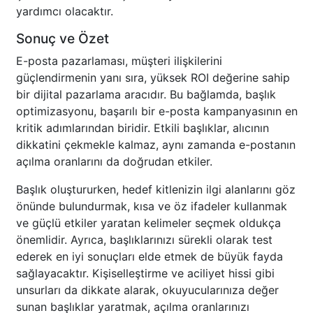
yardımcı olacaktır.
Sonuç ve Özet
E-posta pazarlaması, müşteri ilişkilerini
güçlendirmenin yanı sıra, yüksek ROI değerine sahip
bir dijital pazarlama aracıdır. Bu bağlamda, başlık
optimizasyonu, başarılı bir e-posta kampanyasının en
kritik adımlarından biridir. Etkili başlıklar, alıcının
dikkatini çekmekle kalmaz, aynı zamanda e-postanın
açılma oranlarını da doğrudan etkiler.
Başlık oluştururken, hedef kitlenizin ilgi alanlarını göz
önünde bulundurmak, kısa ve öz ifadeler kullanmak
ve güçlü etkiler yaratan kelimeler seçmek oldukça
önemlidir. Ayrıca, başlıklarınızı sürekli olarak test
ederek en iyi sonuçları elde etmek de büyük fayda
sağlayacaktır. Kişiselleştirme ve aciliyet hissi gibi
unsurları da dikkate alarak, okuyucularınıza değer
sunan başlıklar yaratmak, açılma oranlarınızı