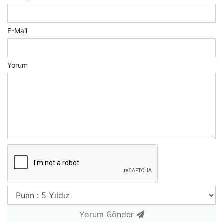
E-Mail
Yorum
Yorum Gönder