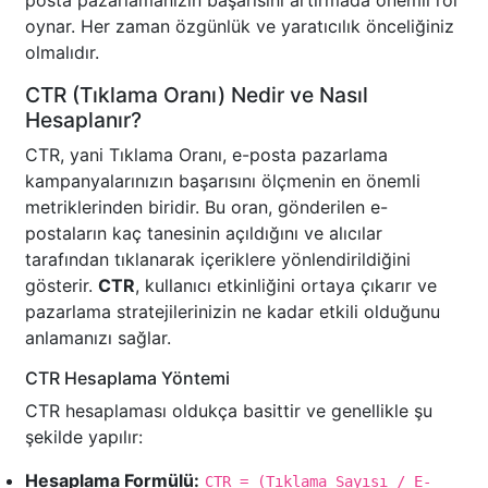
posta pazarlamanızın başarısını artırmada önemli rol
oynar. Her zaman özgünlük ve yaratıcılık önceliğiniz
olmalıdır.
CTR (Tıklama Oranı) Nedir ve Nasıl
Hesaplanır?
CTR, yani Tıklama Oranı, e-posta pazarlama
kampanyalarınızın başarısını ölçmenin en önemli
metriklerinden biridir. Bu oran, gönderilen e-
postaların kaç tanesinin açıldığını ve alıcılar
tarafından tıklanarak içeriklere yönlendirildiğini
gösterir.
CTR
, kullanıcı etkinliğini ortaya çıkarır ve
pazarlama stratejilerinizin ne kadar etkili olduğunu
anlamanızı sağlar.
CTR Hesaplama Yöntemi
CTR hesaplaması oldukça basittir ve genellikle şu
şekilde yapılır:
Hesaplama Formülü:
CTR = (Tıklama Sayısı / E-