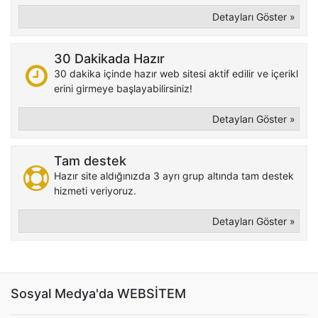
Detayları Göster »
30 Dakikada Hazır
30 dakika içinde hazır web sitesi aktif edilir ve içerikl
erini girmeye başlayabilirsiniz!
Detayları Göster »
Tam destek
Hazır site aldığınızda 3 ayrı grup altında tam destek
hizmeti veriyoruz.
Detayları Göster »
Sosyal Medya'da WEBSİTEM