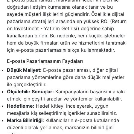
doğrudan iletişim kurmasına olanak tanır ve bu
sayede müşteri ilişkilerini güçlendirir. Özellikle dijital
pazarlama stratejileri arasında en yüksek ROI (Return
on Investment - Yatırım Getirisi) değerine sahip
kanallardan biridir. Bu nedenle, hem küçük işletmeler
hem de büyük firmalar, ürün ve hizmetlerini tanıtmak
için e-posta pazarlamasını sıkça kullanmaktadır.
E-posta Pazarlamasının Faydaları
Düşük Maliyet:
E-posta pazarlaması, diğer dijital
pazarlama yöntemlerine göre daha düşük maliyetler
ile gerçekleştirilir.
Ölçülebilir Sonuçlar:
Kampanyaların başarısını analiz
etmek için çeşitli araçlar ve yöntemler kullanılabilir.
Hedefleme:
Hedef kitleyi inceleyerek, uygun
mesajlarla kişiselleştirilmiş içerikler sunabilirsiniz.
Marka Bilinirliği:
Kullanıcıların e-posta kutularında
düzenli olarak yer almak, markanızın bilinirliğini