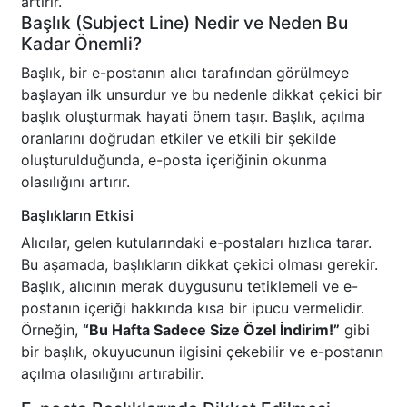
artırır.
Başlık (Subject Line) Nedir ve Neden Bu
Kadar Önemli?
Başlık, bir e-postanın alıcı tarafından görülmeye
başlayan ilk unsurdur ve bu nedenle dikkat çekici bir
başlık oluşturmak hayati önem taşır. Başlık, açılma
oranlarını doğrudan etkiler ve etkili bir şekilde
oluşturulduğunda, e-posta içeriğinin okunma
olasılığını artırır.
Başlıkların Etkisi
Alıcılar, gelen kutularındaki e-postaları hızlıca tarar.
Bu aşamada, başlıkların dikkat çekici olması gerekir.
Başlık, alıcının merak duygusunu tetiklemeli ve e-
postanın içeriği hakkında kısa bir ipucu vermelidir.
Örneğin,
“Bu Hafta Sadece Size Özel İndirim!”
gibi
bir başlık, okuyucunun ilgisini çekebilir ve e-postanın
açılma olasılığını artırabilir.