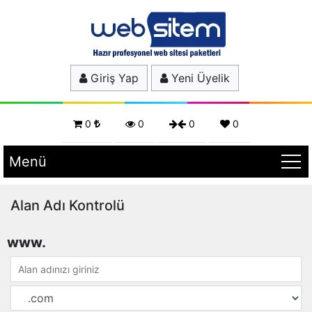
Giriş Yap
Yeni Üyelik
0
0
0
0
Menü
Alan Adı Kontrolü
www.