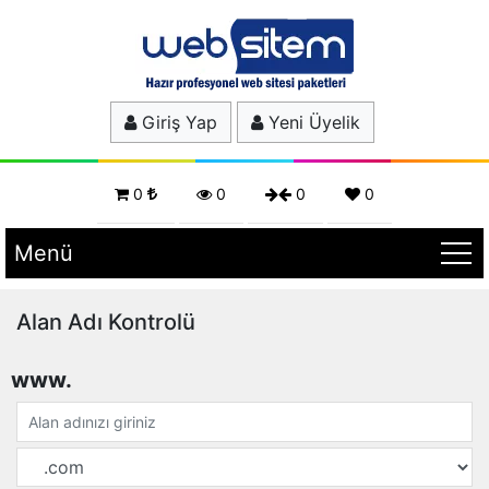
Giriş Yap
Yeni Üyelik
0
0
0
0
Menü
Alan Adı Kontrolü
www.