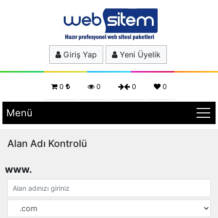
Giriş Yap
Yeni Üyelik
0
0
0
0
Menü
Alan Adı Kontrolü
www.