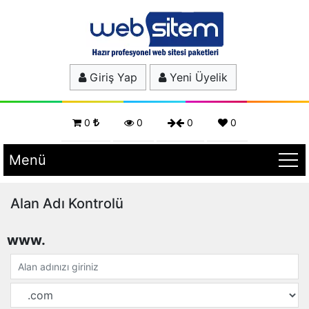
Giriş Yap
Yeni Üyelik
0
0
0
0
Menü
Alan Adı Kontrolü
www.