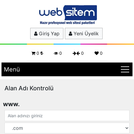
Giriş Yap
Yeni Üyelik
0
0
0
0
Menü
Alan Adı Kontrolü
www.