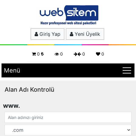
Giriş Yap
Yeni Üyelik
0
0
0
0
Menü
Alan Adı Kontrolü
www.