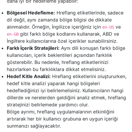
daha iyi bir hedefleme yapabilir:
Bölgesel Hedefleme:
Hreflang etiketlerinde, sadece
dil değil, aynı zamanda bölge bilgisi de dikkate
alınmalıdır. Örneğin, İngilizce içeriğiniz için
ve
en-US
gibi farklı bölge kodlarını kullanarak, ABD ve
en-GB
İngiltere kullanıcılarına özel içerikler sunabilirsiniz.
Farklı İçerik Stratejileri:
Aynı dili konuşan farklı bölge
kullanıcıları, içerik beklentileri açısından farklılık
gösterebilir. Bu nedenle, hreflang etiketlerinizi
hazırlarken bu farklılıklara dikkat etmelisiniz.
Hedef Kitle Analizi:
Hreflang etiketlerini oluştururken,
hedef kitle analizi yaparak hangi bölgeleri
hedeflediğinizi iyi belirlemelisiniz. Kullanıcıların hangi
dillerde ve nerelerden geldiğini analiz etmek, hreflang
stratejinizi belirlemede yardımcı olur.
Bölge ayrımı, hreflang uygulamalarının etkinliğini
artırarak her bir kullanıcı grubuna en uygun içeriği
sunmanızı sağlayacaktır.