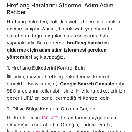
Hreflang Hatalarını Giderme: Adım Adım
Rehber
Hreflang etiketleri, çok dilli web siteleri için kritik bir
öneme sahiptir. Ancak, birçok web yöneticisi bu
etiketlerin doğru uygulanması konusunda hata
yapmaktadır. Bu rehberde,
hreflang hatalarını
gidermek için adım adım izlenmesi gereken
yöntemleri
açıklayacağız.
1. Hreflang Etiketlerini Kontrol Edin
İlk adım, mevcut hreflang etiketlerinizi kontrol
etmektir. Bu işlem için】
Google Search Console
gibi
SEO araçlarını kullanabilirsiniz. Hreflang etiketlerinizin
geçerli URL'ler içerip içermediğini kontrol edin.
2. Dil ve Bölge Kodlarını Gözden Geçirin
Dil kodlarınızın
standardına uygun olup
ISO 639-1
olmadığını kontrol edin. Örneğin, Türkçe için
,
tr
İngilizce için
kullanmalısınız. Ayrıca, bölge kodlarını