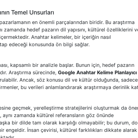
ının Temel Unsurları
l pazarlamanın en önemli parçalarından biridir. Bu araştırma
nı zamanda hedef pazarın dil yapısını, kültürel özelliklerini v
çermektedir. Anahtar kelimeler, bir içeriğin nasıl
itap edeceği konusunda ön bilgi sağlar.
ması, kapsamlı bir analizle başlar. Bunun için, hedef pazarın
lıdır. Araştırma sürecinde,
Google Anahtar Kelime Planlayıcı
rulabilir. Ancak, söz konusu dil ve kültür olduğunda, sadece
virmenler, bu verileri anlamlandırarak araştırmaya derinlik kat
sine geçmek, yerelleştirme stratejilerini oluşturmak da önem
il, aynı zamanda kültürel referansların göz önünde
aşka bir dilde tam olarak karşılığı olmayabilir; bu durum, d
ir engeldir. İnsan çevirisi, kültürel farklılıkları dikkate alara
ktadır.