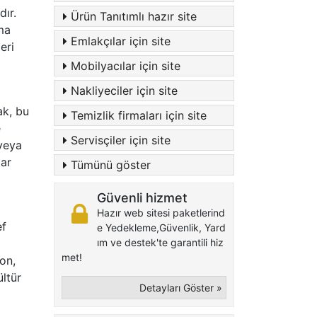
dır.
Ürün Tanıtımlı hazır site
ama
Emlakçılar için site
eri
Mobilyacılar için site
Nakliyeciler için site
ak, bu
Temizlik firmaları için site
e
Servisçiler için site
 veya
lar
Tümünü göster
Güvenli hizmet
Hazır web sitesi paketlerind
ef
e Yedekleme,Güvenlik, Yard
ım ve destek'te garantili hiz
met!
on,
ültür
Detayları Göster »