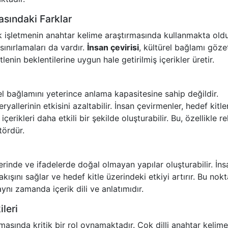
rasındaki Farklar
k işletmenin anahtar kelime araştırmasında kullanmakta old
sınırlamaları da vardır.
İnsan çevirisi
, kültürel bağlamı göze
nin beklentilerine uygun hale getirilmiş içerikler üretir.
rel bağlamını yeterince anlama kapasitesine sahip değildir.
llerinin etkisini azaltabilir. İnsan çevirmenler, hedef kitle
erikleri daha etkili bir şekilde oluşturabilir. Bu, özellikle r
tördür.
erinde ve ifadelerde doğal olmayan yapılar oluşturabilir. İns
ışını sağlar ve hedef kitle üzerindeki etkiyi artırır. Bu nok
aynı zamanda içerik dili ve anlatımıdır.
leri
lmasında kritik bir rol oynamaktadır. Çok dilli anahtar kelime