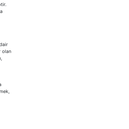
ir.
ma
dair
r olan
,
a
emek,