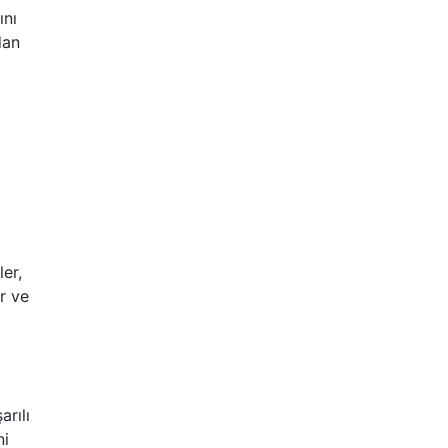
ını
dan
er,
er ve
arılı
ni