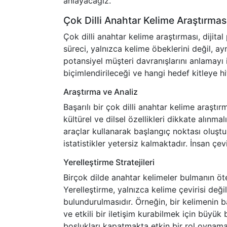
anlayacağız.
Çok Dilli Anahtar Kelime Araştırmas
Çok dilli anahtar kelime araştırması, dijita
süreci, yalnızca kelime öbeklerini değil, ay
potansiyel müşteri davranışlarını anlamayı i
biçimlendirileceği ve hangi hedef kitleye h
Araştırma ve Analiz
Başarılı bir çok dilli anahtar kelime araştır
kültürel ve dilsel özellikleri dikkate alınma
araçlar kullanarak başlangıç noktası oluştu
istatistikler yetersiz kalmaktadır. İnsan çe
Yerelleştirme Stratejileri
Birçok dilde anahtar kelimeler bulmanın öte
Yerelleştirme, yalnızca kelime çevirisi değ
bulundurulmasıdır. Örneğin, bir kelimenin b
ve etkili bir iletişim kurabilmek için büyük b
boşlukları kapatmakta etkin bir rol oynama