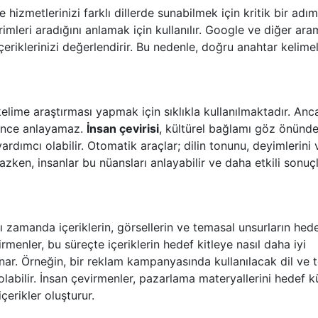
 hizmetlerinizi farklı dillerde sunabilmek için kritik bir adım
rimleri aradığını anlamak için kullanılır. Google ve diğer ar
eriklerinizi değerlendirir. Bu nedenle, doğru anahtar kelimel
elime araştırması yapmak için sıklıkla kullanılmaktadır. Anc
erince anlayamaz.
İnsan çevirisi
, kültürel bağlamı göz önünd
rdımcı olabilir. Otomatik araçlar; dilin tonunu, deyimlerini
azken, insanlar bu nüansları anlayabilir ve daha etkili sonuç
ynı zamanda içeriklerin, görsellerin ve temasal unsurların hed
irmenler, bu süreçte içeriklerin hedef kitleye nasıl daha iyi
oynar. Örneğin, bir reklam kampanyasında kullanılacak dil ve t
labilir. İnsan çevirmenler, pazarlama materyallerini hedef k
içerikler oluşturur.