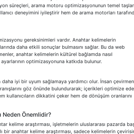
asyon süreçleri, arama motoru optimizasyonunun temel taşlar
ullanıcı deneyimini iyileştirir hem de arama motorları tarafın
izasyonu gereksinimleri vardır. Anahtar kelimelerin
rlarında daha etkili sonuçlar bulmasını sağlar. Bu da web
irmenler, anahtar kelimelerin kültürel bağlamda nasıl
O ayarlarının optimizasyonuna katkıda bulunur.
da daha iyi bir uyum sağlamaya yardımcı olur. İnsan çevirmenl
davranışlarını göz önünde bulundurarak; içerikleri optimize ed
em kullanıcıların dikkatini çeker hem de dönüşüm oranlarını
sı Neden Önemlidir?
tar kelime araştırması, işletmelerin uluslararası pazarda baş
ı bir anahtar kelime araştırması, sadece kelimelerin çevirisi