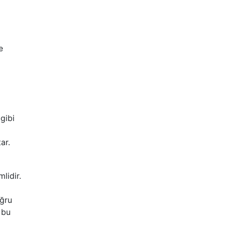
e
gibi
ar.
lidir.
oğru
k bu