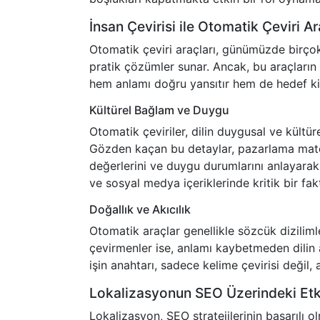
İnsan Çevirisi ile Otomatik Çeviri A
Otomatik çeviri araçları, günümüzde birço
pratik çözümler sunar. Ancak, bu araçların 
hem anlamı doğru yansıtır hem de hedef kitle
Kültürel Bağlam ve Duygu
Otomatik çeviriler, dilin duygusal ve kültü
Gözden kaçan bu detaylar, pazarlama materya
değerlerini ve duygu durumlarını anlayarak iç
ve sosyal medya içeriklerinde kritik bir fak
Doğallık ve Akıcılık
Otomatik araçlar genellikle sözcük diziliml
çevirmenler ise, anlamı kaybetmeden dilin ak
işin anahtarı, sadece kelime çevirisi değil, 
Lokalizasyonun SEO Üzerindeki Etki
Lokalizasyon, SEO stratejilerinin başarılı o