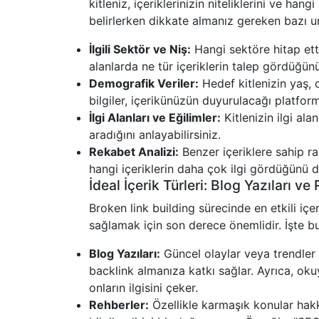
kitleniz, içeriklerinizin niteliklerini ve han
belirlerken dikkate almanız gereken bazı un
İlgili Sektör ve Niş:
Hangi sektöre hitap ettiğ
alanlarda ne tür içeriklerin talep gördüğünü
Demografik Veriler:
Hedef kitlenizin yaş, c
bilgiler, içerikünüzün duyurulacağı platfor
İlgi Alanları ve Eğilimler:
Kitlenizin ilgi alan
aradığını anlayabilirsiniz.
Rekabet Analizi:
Benzer içeriklere sahip rak
hangi içeriklerin daha çok ilgi gördüğünü d
İdeal İçerik Türleri: Blog Yazıları ve
Broken link building sürecinde en etkili içer
sağlamak için son derece önemlidir. İşte bu 
Blog Yazıları:
Güncel olaylar veya trendler 
backlink almanıza katkı sağlar. Ayrıca, okuy
onların ilgisini çeker.
Rehberler:
Özellikle karmaşık konular hak