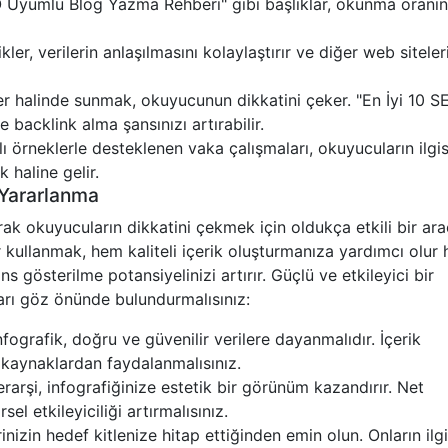
SEO Uyumlu Blog Yazma Rehberi" gibi başlıklar, okunma oranın
ler, verilerin anlaşılmasını kolaylaştırır ve diğer web siteler
 halinde sunmak, okuyucunun dikkatini çeker. "En İyi 10 S
ve backlink alma şansınızı artırabilir.
 örneklerle desteklenen vaka çalışmaları, okuyucuların ilgis
k haline gelir.
 Yararlanma
arak okuyucuların dikkatini çekmek için oldukça etkili bir araç
r kullanmak, hem kaliteli içerik oluşturmanıza yardımcı olur
ns gösterilme potansiyelinizi artırır. Güçlü ve etkileyici bir
ları göz önünde bulundurmalısınız:
infografik, doğru ve güvenilir verilere dayanmalıdır. İçerik
ir kaynaklardan faydalanmalısınız.
arşi, infografiğinize estetik bir görünüm kazandırır. Net
sel etkileyiciliği artırmalısınız.
inizin hedef kitlenize hitap ettiğinden emin olun. Onların ilgi