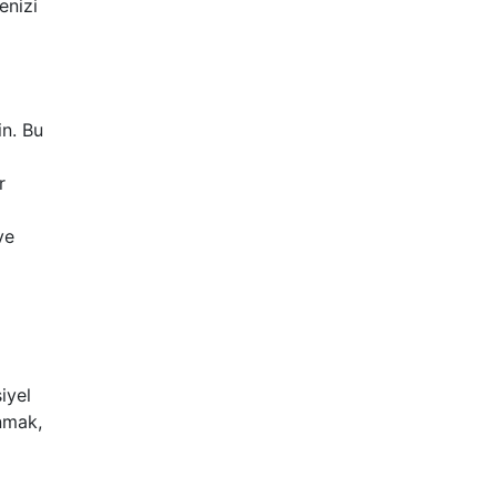
enizi
in. Bu
r
ve
iyel
unmak,