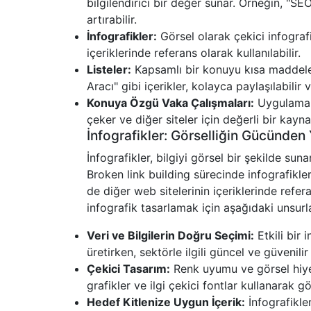
bilgilendirici bir değer sunar. Örneğin, "
artırabilir.
İnfografikler:
Görsel olarak çekici infografik
içeriklerinde referans olarak kullanılabilir.
Listeler:
Kapsamlı bir konuyu kısa maddeler
Aracı" gibi içerikler, kolayca paylaşılabilir 
Konuya Özgü Vaka Çalışmaları:
Uygulamalı
çeker ve diğer siteler için değerli bir kayna
İnfografikler: Görselliğin Gücünden
İnfografikler, bilgiyi görsel bir şekilde sun
Broken link building sürecinde infografikle
de diğer web sitelerinin içeriklerinde refera
infografik tasarlamak için aşağıdaki unsur
Veri ve Bilgilerin Doğru Seçimi:
Etkili bir 
üretirken, sektörle ilgili güncel ve güvenil
Çekici Tasarım:
Renk uyumu ve görsel hiyer
grafikler ve ilgi çekici fontlar kullanarak gör
Hedef Kitlenize Uygun İçerik:
İnfografikler