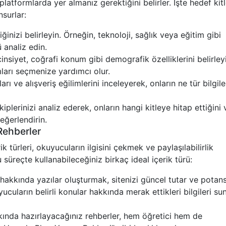
gi platformlarda yer almanız gerektiğini belirler. İşte hedef kitl
surlar:
inizi belirleyin. Örneğin, teknoloji, sağlık veya eğitim gibi
 analiz edin.
insiyet, coğrafi konum gibi demografik özelliklerini belirley
mları seçmenize yardımcı olur.
ları ve alışveriş eğilimlerini inceleyerek, onların ne tür bilgile
iplerinizi analiz ederek, onların hangi kitleye hitap ettiğini 
eğerlendirin.
 Rehberler
ik türleri, okuyucuların ilgisini çekmek ve paylaşılabilirlik
süreçte kullanabileceğiniz birkaç ideal içerik türü:
hakkında yazılar oluşturmak, sitenizi güncel tutar ve potans
ucuların belirli konular hakkında merak ettikleri bilgileri s
kında hazırlayacağınız rehberler, hem öğretici hem de