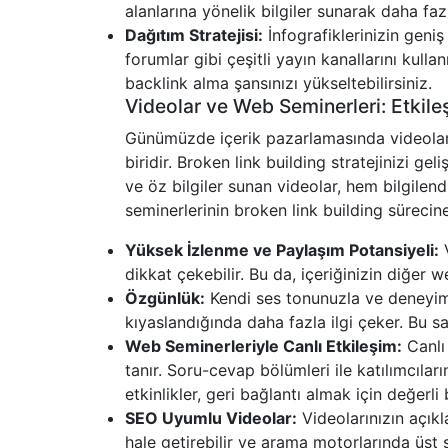
alanlarına yönelik bilgiler sunarak daha faz
Dağıtım Stratejisi:
İnfografiklerinizin geniş
forumlar gibi çeşitli yayın kanallarını kulla
backlink alma şansınızı yükseltebilirsiniz.
Videolar ve Web Seminerleri: Etkile
Günümüzde içerik pazarlamasında videolar v
biridir. Broken link building stratejinizi geli
ve öz bilgiler sunan videolar, hem bilgilend
seminerlerinin broken link building sürecine
Yüksek İzlenme ve Paylaşım Potansiyeli:
V
dikkat çekebilir. Bu da, içeriğinizin diğer we
Özgünlük:
Kendi ses tonunuzla ve deneyimle
kıyaslandığında daha fazla ilgi çeker. Bu say
Web Seminerleriyle Canlı Etkileşim:
Canlı 
tanır. Soru-cevap bölümleri ile katılımcıları
etkinlikler, geri bağlantı almak için değerli 
SEO Uyumlu Videolar:
Videolarınızın açık
hale getirebilir ve arama motorlarında üst sı