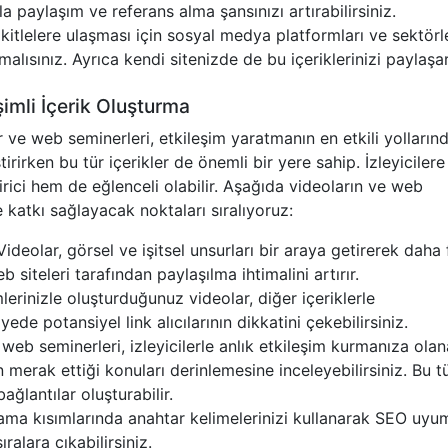
la paylaşım ve referans alma şansınızı artırabilirsiniz.
 kitlelere ulaşması için sosyal medya platformları ve sektörle 
nmalısınız. Ayrıca kendi sitenizde de bu içeriklerinizi paylaşa
şimli İçerik Oluşturma
e web seminerleri, etkileşim yaratmanın en etkili yolların
ştirirken bu tür içerikler de önemli bir yere sahip. İzleyicilere
irici hem de eğlenceli olabilir. Aşağıda videoların ve web
 katkı sağlayacak noktaları sıralıyoruz:
ideolar, görsel ve işitsel unsurları bir araya getirerek daha 
b siteleri tarafından paylaşılma ihtimalini artırır.
rinizle oluşturduğunuz videolar, diğer içeriklerle
ede potansiyel link alıcılarının dikkatini çekebilirsiniz.
web seminerleri, izleyicilerle anlık etkileşim kurmanıza ola
n merak ettiği konuları derinlemesine inceleyebilirsiniz. Bu t
bağlantılar oluşturabilir.
lama kısımlarında anahtar kelimelerinizi kullanarak SEO uyu
ralara çıkabilirsiniz.