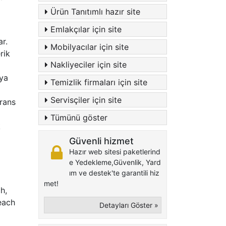
Ürün Tanıtımlı hazır site
Emlakçılar için site
ar.
Mobilyacılar için site
rik
Nakliyeciler için site
aya
Temizlik firmaları için site
Servisçiler için site
erans
Tümünü göster
k
Güvenli hizmet
Hazır web sitesi paketlerind
e Yedekleme,Güvenlik, Yard
ım ve destek'te garantili hiz
met!
h,
reach
Detayları Göster »