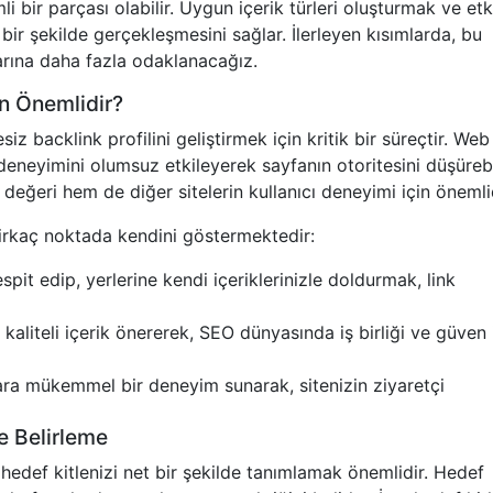
i bir parçası olabilir. Uygun içerik türleri oluşturmak ve etki
bir şekilde gerçekleşmesini sağlar. İlerleyen kısımlarda, bu
larına daha fazla odaklanacağız.
n Önemlidir?
z backlink profilini geliştirmek için kritik bir süreçtir. Web
ı deneyimini olumsuz etkileyerek sayfanın otoritesini düşürebil
 değeri hem de diğer sitelerin kullanıcı deneyimi için önemlid
birkaç noktada kendini göstermektedir:
spit edip, yerlerine kendi içeriklerinizle doldurmak, link
kaliteli içerik önererek, SEO dünyasında iş birliği ve güven 
lara mükemmel bir deneyim sunarak, sitenizin ziyaretçi
e Belirleme
, hedef kitlenizi net bir şekilde tanımlamak önemlidir. Hedef