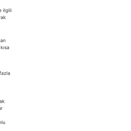
ilgili
rak
dan
 kısa
fazla
nak
ür
mlu