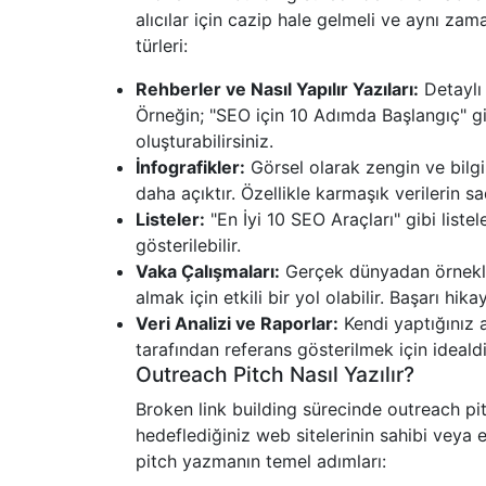
alıcılar için cazip hale gelmeli ve aynı zama
türleri:
Rehberler ve Nasıl Yapılır Yazıları:
Detaylı 
Örneğin; "SEO için 10 Adımda Başlangıç" gibi
oluşturabilirsiniz.
İnfografikler:
Görsel olarak zengin ve bilgi
daha açıktır. Özellikle karmaşık verilerin sad
Listeler:
"En İyi 10 SEO Araçları" gibi listel
gösterilebilir.
Vaka Çalışmaları:
Gerçek dünyadan örnekler
almak için etkili bir yol olabilir. Başarı hikay
Veri Analizi ve Raporlar:
Kendi yaptığınız a
tarafından referans gösterilmek için idealdi
Outreach Pitch Nasıl Yazılır?
Broken link building sürecinde outreach pitc
hedeflediğiniz web sitelerinin sahibi veya ed
pitch yazmanın temel adımları: