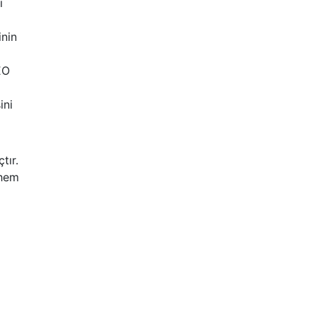
ı
inin
EO
ini
tır.
 hem