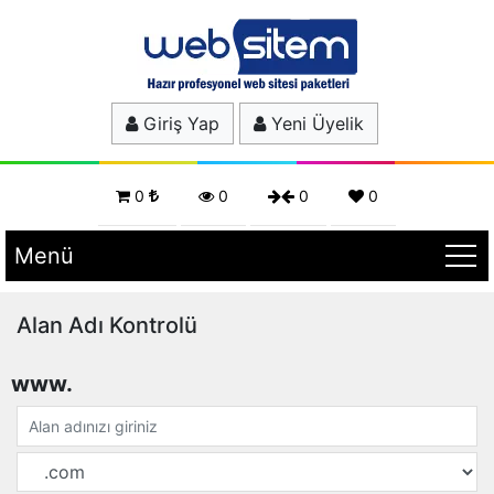
Giriş Yap
Yeni Üyelik
0
0
0
0
Menü
Alan Adı Kontrolü
www.