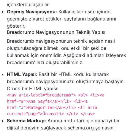
içeriklere ulaşabilir.
Geçmiş Navigasyonu:
Kullanıcıların site içinde
geçmişte ziyaret ettikleri sayfaların bağlantılarını
gösterir.
Breadcrumb Navigasyonunun Teknik Yapısı
Breadcrumb navigasyonunun teknik açıdan nasıl
oluşturulacağını bilmek, onu etkili bir şekilde
kullanmak için önemlidir. Aşağıdaki adımları izleyerek
breadcrumb'ınızı oluşturabilirsiniz:
HTML Yapısı:
Basit bir HTML kodu kullanarak
breadcrumb navigasyonunuzu oluşturmaya başlayın.
Örnek bir HTML yapısı:
<nav aria-label="breadcrumb"> <ol> <li><a
href="#">Ana Sayfa</a></li> <li><a
href="#">Kategoriler</a></li> <li aria-
current="page">Ürün</li> </ol> </nav>
Schema Markup:
Arama motorları için daha iyi bir
dijital deneyim sağlayacak schema.org şemasını