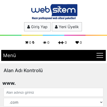
Giriş Yap
Yeni Üyelik
0
0
0
0
Menü
Alan Adı Kontrolü
www.