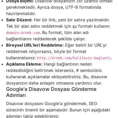
Dosya Biçimi:
Disavow dosyanızın .txt uzantılı olması
gerekmektedir. Ayrıca dosya, UTF-8 formatında
hazırlanmalıdır.
Satır Düzeni:
Her bir link, yeni bir satıra yazılmalıdır.
Tek bir alan adını reddetmek için şu formatı kullanın:
. Bu format, tüm alan adı
domain:örnek.com
bağlantılarını reddedecek şekilde çalışır.
Bireysel URL’leri Reddetme:
Eğer belirli bir URL’yi
reddetmek istiyorsanız, böyle bir format
kullanmalısınız:
.
http://örnek.com/kalitesiz-baglantı
Açıklama Ekleme:
Hangi bağlantının neden
reddedildiğini belirtmek isterseniz, # sembolünü
kullanarak açıklamalar ekleyebilirsiniz. Bu, disavow
dosyanızın daha anlaşılır olmasına yardımcı olur.
Google'a Disavow Dosyası Gönderme
Adımları
Disavow dosyasını Google'a göndermek, SEO
sürecinin önemli bir aşamasıdır. Bunun için aşağıdaki
adımları takip edebilirsiniz: