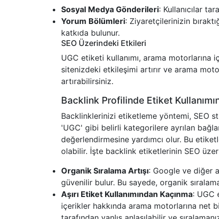
Sosyal Medya Gönderileri
: Kullanıcılar tar
Yorum Bölümleri
: Ziyaretçilerinizin bırak
katkıda bulunur.
SEO Üzerindeki Etkileri
UGC etiketi kullanımı, arama motorlarına içeri
sitenizdeki etkileşimi artırır ve arama moto
artırabilirsiniz.
Backlink Profilinde Etiket Kullanımı
Backlinklerinizi etiketleme yöntemi, SEO str
'UGC' gibi belirli kategorilere ayrılan bağlan
değerlendirmesine yardımcı olur. Bu etiket
olabilir. İşte backlink etiketlerinin SEO üzer
Organik Sıralama Artışı
: Google ve diğer a
güvenilir bulur. Bu sayede, organik sıralama
Aşırı Etiket Kullanımından Kaçınma
: UGC e
içerikler hakkında arama motorlarına net bil
tarafından yanlış anlaşılabilir ve sıralamanı