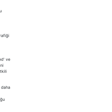
u
rafiği
ed' ve
ni
kili
i daha
uğu