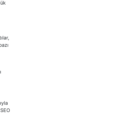
yük
ılar,
bazı
ı
ıyla
, SEO