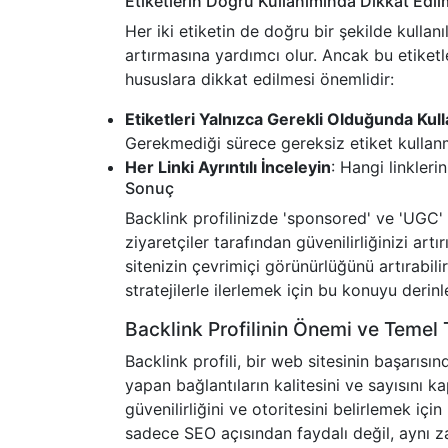
Etiketlerin Doğru Kullanımında Dikkat Edi
Her iki etiketin de doğru bir şekilde kullanı
artırmasına yardımcı olur. Ancak bu etiketle
hususlara dikkat edilmesi önemlidir:
Etiketleri Yalnızca Gerekli Olduğunda Kull
Gerekmediği sürece gereksiz etiket kullan
Her Linki Ayrıntılı İnceleyin
: Hangi linkler
Sonuç
Backlink profilinizde 'sponsored' ve 'UGC'
ziyaretçiler tarafından güvenilirliğinizi artır
sitenizin çevrimiçi görünürlüğünü artırabi
stratejilerle ilerlemek için bu konuyu der
Backlink Profilinin Önemi ve Temel 
Backlink profili, bir web sitesinin başarısın
yapan bağlantıların kalitesini ve sayısını k
güvenilirliğini ve otoritesini belirlemek için 
sadece SEO açısından faydalı değil, aynı 