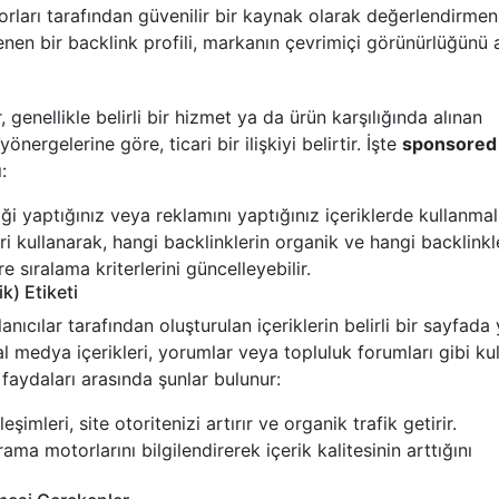
torları tarafından güvenilir bir kaynak olarak değerlendirmen
enen bir backlink profili, markanın çevrimiçi görünürlüğünü ar
 genellikle belirli bir hizmet ya da ürün karşılığında alınan
önergelerine göre, ticari bir ilişkiyi belirtir. İşte
sponsored
:
liği yaptığınız veya reklamını yaptığınız içeriklerde kullanmalı
ri kullanarak, hangi backlinklerin organik ve hangi backlinkl
 sıralama kriterlerini güncelleyebilir.
k) Etiketi
nıcılar tarafından oluşturulan içeriklerin belirli bir sayfada 
al medya içerikleri, yorumlar veya topluluk forumları gibi kul
n faydaları arasında şunlar bulunur:
leşimleri, site otoritenizi artırır ve organik trafik getirir.
rama motorlarını bilgilendirerek içerik kalitesinin arttığını