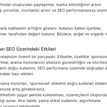
afından oluşturulan paylaşımlar, marka bilinirliğinizi artırır.
tığı yorumlar, otoritenizi artırır ve SEO performansınıza oluml
k kalitesinin arttığını gösterir. Kullanıcı katkılı içerikler,
rları tarafından değerli bulunur. Böylece, doğal ve organik t
nın SEO Üzerindeki Etkileri
atejinizin önemli bir parçasıdır. Etiketler, özellikle 'sponsor
tılar, arama motorlarının sitenizin güvenilirliğini ve otoritesi
lerin doğru kullanımı, SEO performansı üzerinde doğrudan et
indeki bazı etkileri:
rama motorları, 'sponsored' etiketini doğru kullanan siteler
nızda artış görebilirsiniz.
tiketinin uygun şekilde kullanılması, ziyaretçilerin oluşturd
gi sunar. Aksi halde, yanlış etiket kullanımı, algoritmalar
zı olumsuz etkileyebilir.