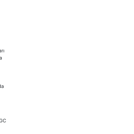
arı
a
da
UGC