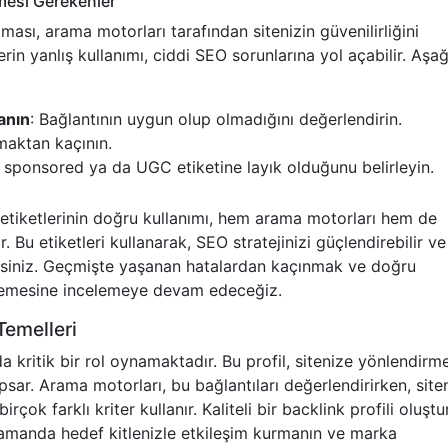
lmesi Gerekenler
lması, arama motorları tarafından sitenizin güvenilirliğini
rin yanlış kullanımı, ciddi SEO sorunlarına yol açabilir. Aşa
anın
: Bağlantının uygun olup olmadığını değerlendirin.
maktan kaçının.
in sponsored ya da UGC etiketine layık olduğunu belirleyin.
 etiketlerinin doğru kullanımı, hem arama motorları hem de
ır. Bu etiketleri kullanarak, SEO stratejinizi güçlendirebilir ve
lirsiniz. Geçmişte yaşanan hatalardan kaçınmak ve doğru
inlemesine incelemeye devam edeceğiz.
Temelleri
da kritik bir rol oynamaktadır. Bu profil, sitenize yönlendirm
apsar. Arama motorları, bu bağlantıları değerlendirirken, site
birçok farklı kriter kullanır. Kaliteli bir backlink profili oluşt
zamanda hedef kitlenizle etkileşim kurmanın ve marka