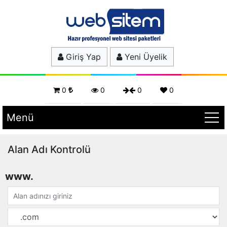
Giriş Yap
Yeni Üyelik
0
0
0
0
Menü
Alan Adı Kontrolü
www.