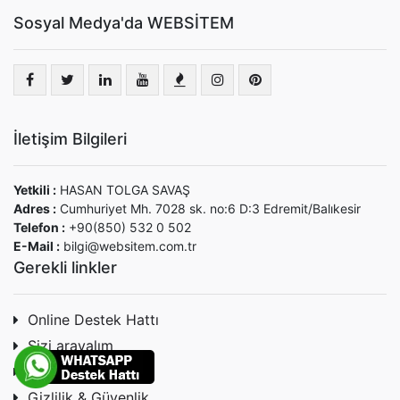
Sosyal Medya'da WEBSİTEM
İletişim Bilgileri
Yetkili :
HASAN TOLGA SAVAŞ
Adres :
Cumhuriyet Mh. 7028 sk. no:6 D:3 Edremit/Balıkesir
Telefon :
+90(850) 532 0 502
E-Mail :
bilgi@websitem.com.tr
Gerekli linkler
Online Destek Hattı
Sizi arayalım
Tüketici Hakları
Gizlilik & Güvenlik