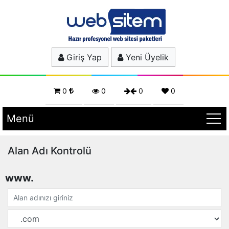
Giriş Yap
Yeni Üyelik
0
0
0
0
Menü
Alan Adı Kontrolü
www.