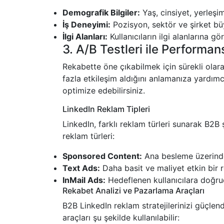
Demografik Bilgiler:
Yaş, cinsiyet, yerleşim
İş Deneyimi:
Pozisyon, sektör ve şirket büy
İlgi Alanları:
Kullanıcıların ilgi alanlarına gö
3. A/B Testleri ile Performa
Rekabette öne çıkabilmek için sürekli olarak
fazla etkileşim aldığını anlamanıza yardımc
optimize edebilirsiniz.
LinkedIn Reklam Tipleri
LinkedIn, farklı reklam türleri sunarak B2B ş
reklam türleri:
Sponsored Content:
Ana besleme üzerinden 
Text Ads:
Daha basit ve maliyet etkin bir 
InMail Ads:
Hedeflenen kullanıcılara doğru
Rekabet Analizi ve Pazarlama Araçları
B2B LinkedIn reklam stratejilerinizi güçlen
araçları şu şekilde kullanılabilir: