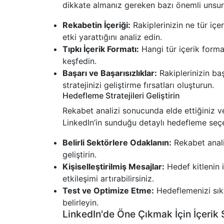
dikkate almanız gereken bazı önemli unsur
Rekabetin İçeriği:
Rakiplerinizin ne tür içer
etki yarattığını analiz edin.
Tıpkı İçerik Formatı:
Hangi tür içerik forma
keşfedin.
Başarı ve Başarısızlıklar:
Rakiplerinizin ba
stratejinizi geliştirme fırsatları oluşturun.
Hedefleme Stratejileri Geliştirin
Rekabet analizi sonucunda elde ettiğiniz ver
LinkedIn’in sunduğu detaylı hedefleme seçe
Belirli Sektörlere Odaklanın:
Rekabet anali
geliştirin.
Kişiselleştirilmiş Mesajlar:
Hedef kitlenin i
etkileşimi artırabilirsiniz.
Test ve Optimize Etme:
Hedeflemenizi sık s
belirleyin.
LinkedIn'de Öne Çıkmak İçin İçerik St