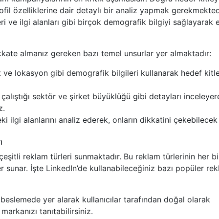
ofil özelliklerine dair detaylı bir analiz yapmak gerekmekted
eri ve ilgi alanları gibi birçok demografik bilgiyi sağlayarak e
kkate almanız gereken bazı temel unsurlar yer almaktadır:
t ve lokasyon gibi demografik bilgileri kullanarak hedef kitle
 çalıştığı sektör ve şirket büyüklüğü gibi detayları inceleyer
z.
ki ilgi alanlarını analiz ederek, onların dikkatini çekebilecek
ı
çeşitli reklam türleri sunmaktadır. Bu reklam türlerinin her bir
er sunar. İşte LinkedIn’de kullanabileceğiniz bazı popüler re
 beslemede yer alarak kullanıcılar tarafından doğal olarak
e markanızı tanıtabilirsiniz.