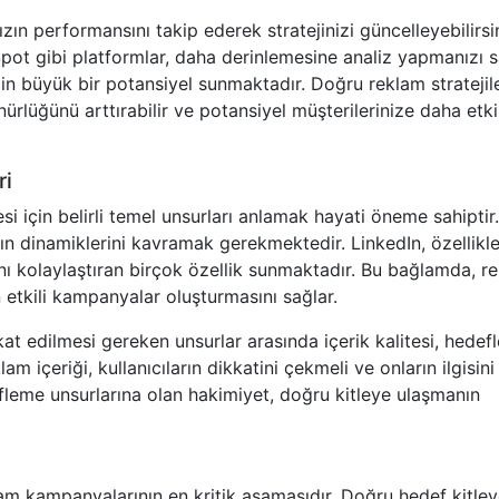
n performansını takip ederek stratejinizi güncelleyebilirsin
t gibi platformlar, daha derinlemesine analiz yapmanızı s
in büyük bir potansiyel sunmaktadır. Doğru reklam stratejile
rlüğünü arttırabilir ve potansiyel müşterilerinize daha etkil
ri
si için belirli temel unsurları anlamak hayati öneme sahiptir.
ın dinamiklerini kavramak gerekmektedir. LinkedIn, özellikl
ını kolaylaştıran birçok özellik sunmaktadır. Bu bağlamda, r
in etkili kampanyalar oluşturmasını sağlar.
at edilmesi gereken unsurlar arasında içerik kalitesi, hede
 içeriği, kullanıcıların dikkatini çekmeli ve onların ilgisini
fleme unsurlarına olan hakimiyet, doğru kitleye ulaşmanın
lam kampanyalarının en kritik aşamasıdır. Doğru hedef kitle