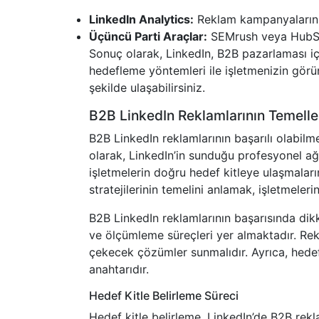
LinkedIn Analytics:
Reklam kampanyalarınızı
Üçüncü Parti Araçlar:
SEMrush veya HubSpo
Sonuç olarak, LinkedIn, B2B pazarlaması iç
hedefleme yöntemleri ile işletmenizin görünü
şekilde ulaşabilirsiniz.
B2B LinkedIn Reklamlarının Temelle
B2B LinkedIn reklamlarının başarılı olabilme
olarak, LinkedIn’in sunduğu profesyonel ağ
işletmelerin doğru hedef kitleye ulaşmalar
stratejilerinin temelini anlamak, işletmeler
B2B LinkedIn reklamlarının başarısında dikk
ve ölçümleme süreçleri yer almaktadır. Reklam
çekecek çözümler sunmalıdır. Ayrıca, hede
anahtarıdır.
Hedef Kitle Belirleme Süreci
Hedef kitle belirleme, LinkedIn’de B2B rek