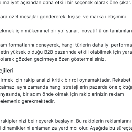
maliyet açısından daha etkili bir seçenek olarak öne çıkar. 
ra özel mesajlar göndererek, kişisel ve marka iletişimini
i çekmek için mükemmel bir yol sunar. İnovatif ürün tanıtımlar
klam formatlarını deneyerek, hangi türlerin daha iyi perform
abetin yüksek olduğu B2B pazarında etkili olabilmek için yara
kli olarak gözden geçirmeye özen göstermelisiniz.
jileri
irmek için rakip analizi kritik bir rol oynamaktadır. Rekabet
 kalmaz, aynı zamanda hangi stratejilerin pazarda öne çıktığı
yasında, bir adım önde olmak için rakiplerinizin reklam
ncelemeniz gerekmektedir.
akiplerinizi belirleyerek başlayın. Bu rakiplerin reklamlarını
nel dinamiklerini anlamanıza yardımcı olur. Aşağıda bu süreçt