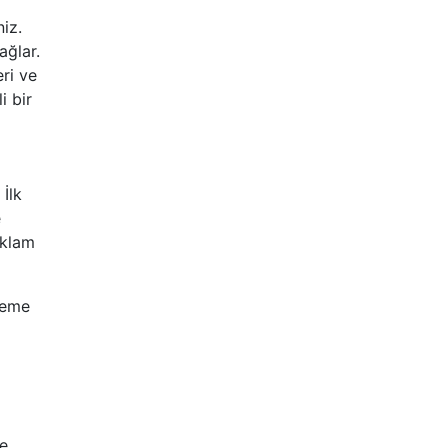
iz.
ağlar.
ri ve
i bir
 İlk
e
eklam
fleme
ye