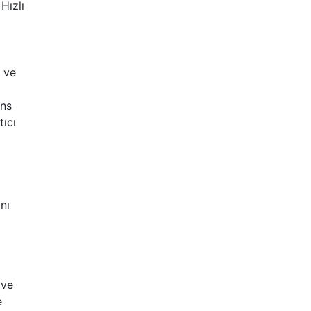
Hızlı
ı ve
ans
tıcı
nı
 ve
e