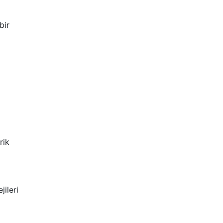
bir
rik
jileri