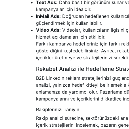
Text Ads:
Daha basit bir görünüm sunar ve 
kampanyalar için idealdir.
InMail Ads:
Doğrudan hedeflenen kullanıcıla
güçlendirmek için kullanılabilir.
Video Ads:
Videolar, kullanıcıların ilgisin
hizmet açıklamaları için etkilidir.
Farklı kampanya hedefleriniz için farklı re
gösterdiğini keşfedebilirsiniz. Ayrıca, rek
içerikler üretmeye ve stratejilerinizi süre
Rekabet Analizi ile Hedefleme Strate
B2B LinkedIn reklam stratejilerinizi güçlend
analizi, yalnızca hedef kitleyi belirlemekle
anlamanıza da yardımcı olur. Pazarlama dün
kampanyalarını ve içeriklerini dikkatlice i
Rakiplerinizi Tanıyın
Rakip analizi sürecine, sektörünüzdeki ana r
içerik stratejilerini incelemek, pazarın ge