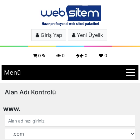
Giriş Yap
Yeni Üyelik
0
0
0
0
Menü
Alan Adı Kontrolü
www.