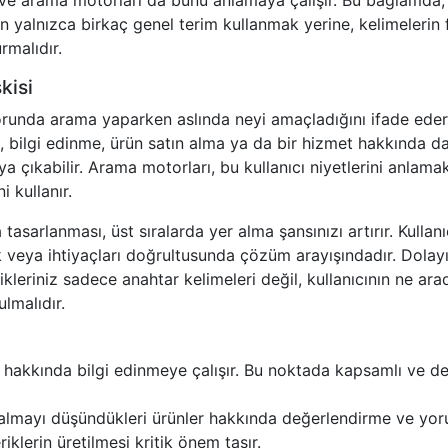
 ve arama motorları da bunu anlamaya çalışır. Bu bağlamda,
ken yalnızca birkaç genel terim kullanmak yerine, kelimelerin f
malıdır.
kisi
torunda arama yaparken aslında neyi amaçladığını ifade eder
yet, bilgi edinme, ürün satın alma ya da bir hizmet hakkında d
aya çıkabilir. Arama motorları, bu kullanıcı niyetlerini anlamak
i kullanır.
 tasarlanması, üst sıralarda yer alma şansınızı artırır. Kullanıc
 veya ihtiyaçları doğrultusunda çözüm arayışındadır. Dolayı
leriniz sadece anahtar kelimeleri değil, kullanıcının ne arad
lmalıdır.
nu hakkında bilgi edinmeye çalışır. Bu noktada kapsamlı ve de
, almayı düşündükleri ürünler hakkında değerlendirme ve yo
riklerin üretilmesi kritik önem taşır.