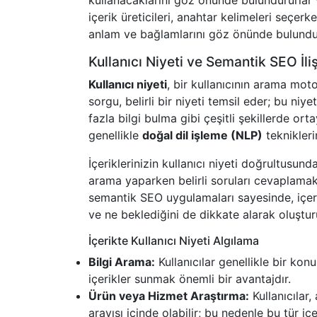
kullanacaklarını göz önünde bulundururlar
içerik üreticileri, anahtar kelimeleri seçer
anlam ve bağlamlarını göz önünde bulundur
Kullanıcı Niyeti ve Semantik SEO İliş
Kullanıcı niyeti
, bir kullanıcının arama mo
sorgu, belirli bir niyeti temsil eder; bu ni
fazla bilgi bulma gibi çeşitli şekillerde ort
genellikle
doğal dil işleme (NLP)
tekniklerin
İçeriklerinizin kullanıcı niyeti doğrultusunda
arama yaparken belirli soruları cevaplamak
semantik SEO uygulamaları sayesinde, içerik
ve ne beklediğini de dikkate alarak oluşturu
İçerikte Kullanıcı Niyeti Algılama
Bilgi Arama:
Kullanıcılar genellikle bir ko
içerikler sunmak önemli bir avantajdır.
Ürün veya Hizmet Araştırma:
Kullanıcılar
arayışı içinde olabilir; bu nedenle bu tür içe