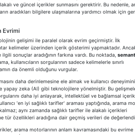
lakalı ve güncel içerikler sunmasını gerektirir. Bu nedenle, 
ların aradıkları bilgilere ulaşmalarına yardımcı olmak için gen
 Evrimi
inin gelişimi ile paralel olarak evrim geçirmiştir. İlk
tar kelimeler üzerinden içerik gösterimi yapmaktadır. Anca
e ilgili sonuçlar aradığının farkına vardı. Bu noktada,
semant
, kullanıcıların sorgularının sadece kelimelerle sınırlı
lamın da önemli olduğunu vurgular.
masını daha derinlemesine ele almak ve kullanıcı deneyimini
 yapay zeka (AI) gibi teknolojilere yönelmiştir. Bu gelişmel
rgularını daha iyi anlayarak, intellektüel ve bağlamsal içerik
llanıcı 'en iyi sağlıklı tarifler' araması yaptığında, arama m
maz; aynı zamanda sağlıklı tarifler ile alakalı içerikleri
ne tür özellikleri aradığına dair geçmiş verileri de değerlendir
 içerikler, arama motorlarının anlam kavramasındaki bu evrim