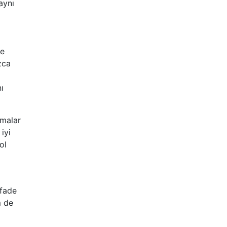
aynı
re
zca
ı
tmalar
iyi
ol
ifade
m de