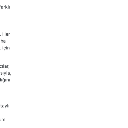
arklı
. Her
aha
 için
ılar,
sıyla,
ığını
taylı
rum