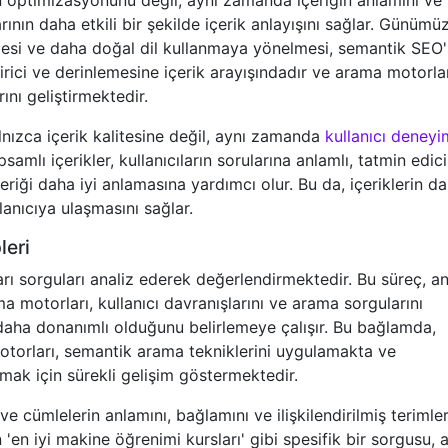
n optimizasyonunu değil, aynı zamanda içeriğin anlamını ve
nın daha etkili bir şekilde içerik anlayışını sağlar. Günümü
işmesi ve daha doğal dil kullanmaya yönelmesi, semantik SEO
ndirici ve derinlemesine içerik arayışındadır ve arama motorla
ını geliştirmektedir.
ızca içerik kalitesine değil, aynı zamanda
kullanıcı deneyi
lı içerikler, kullanıcıların sorularına anlamlı, tatmin edici
eriği daha iyi anlamasına yardımcı olur. Bu da, içeriklerin d
lanıcıya ulaşmasını sağlar.
leri
ları sorguları analiz ederek değerlendirmektedir. Bu süreç, a
a motorları, kullanıcı davranışlarını ve arama sorgularını
in daha donanımlı olduğunu belirlemeye çalışır. Bu bağlamda,
orları, semantik arama tekniklerini uygulamakta ve
amak için sürekli gelişim göstermektedir.
 ve cümlelerin anlamını, bağlamını ve ilişkilendirilmiş terimler
n 'en iyi makine öğrenimi kursları' gibi spesifik bir sorgusu,