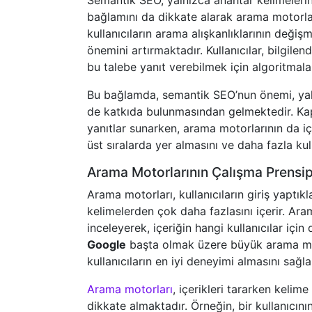
Semantik SEO, yalnızca anahtar kelimeleri
bağlamını da dikkate alarak arama motorları
kullanıcıların arama alışkanlıklarının değ
önemini artırmaktadır. Kullanıcılar, bilgile
bu talebe yanıt verebilmek için algoritmalar
Bu bağlamda, semantik SEO’nun önemi, yaln
de katkıda bulunmasından gelmektedir. Kapsam
yanıtlar sunarken, arama motorlarının da iç
üst sıralarda yer almasını ve daha fazla kul
Arama Motorlarının Çalışma Prensip
Arama motorları, kullanıcıların giriş yaptık
kelimelerden çok daha fazlasını içerir. Aram
inceleyerek, içeriğin hangi kullanıcılar iç
Google
başta olmak üzere büyük arama mot
kullanıcıların en iyi deneyimi almasını sağl
Arama motorları
, içerikleri tararken kelime
dikkate almaktadır. Örneğin, bir kullanıcını