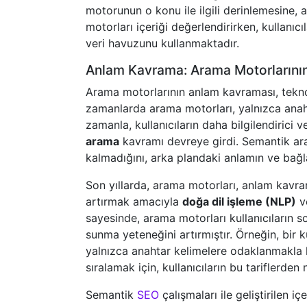
motorunun o konu ile ilgili derinlemesine, a
motorları içeriği değerlendirirken, kullanıcı
veri havuzunu kullanmaktadır.
Anlam Kavrama: Arama Motorlarının
Arama motorlarının anlam kavraması, teknoloj
zamanlarda arama motorları, yalnızca anah
zamanla, kullanıcıların daha bilgilendirici v
arama
kavramı devreye girdi. Semantik arama
kalmadığını, arka plandaki anlamın ve bağ
Son yıllarda, arama motorları, anlam kavra
artırmak amacıyla
doğa dil işleme (NLP)
ve
sayesinde, arama motorları kullanıcıların so
sunma yeteneğini artırmıştır. Örneğin, bir ku
yalnızca anahtar kelimelere odaklanmakla kal
sıralamak için, kullanıcıların bu tariflerden 
Semantik
SEO
çalışmaları ile geliştirilen