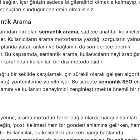
 sağlar. İçeriğinizin sadece bilgilendirici olmakla kalmayıp, 
 sonuçları sunduğundan emin olmalısınız.
antik Arama
arından biri olan
semantik arama
, sadece anahtar kelimele
r. Kullanıcıların arama motorlarına yazdığı sorguların yalnı
arka planda yatan anlam ve bağlamın da son derece önemli
r. Bu kapsamda, semantik arama, kullanıcıların neyi aradığın
 tarafından kullanılan bir dizi metodolojidir.
doğru bir şekilde karşılamak için sürekli olarak gelişen algori
ing) yöntemlerine yönelmiştir. Bu süreçte
semantik SEO
en 
lamını ve kullanıcı deneyimini zenginleştirmekte önemli bir r
yerine, arama motorları farklı bağlamlarda hangi anlamları 
rneğin, ‘post’ kelimesi hem bir gönderi anlamına gelirken, he
lir. Kullanıcılar, bu kelimeleri ararken hangi bağlamda