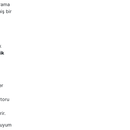
arama
iş bir
k
ik
er
otoru
ir.
e uyum