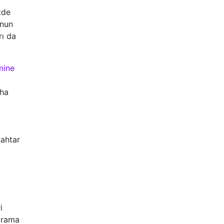
zde
'nun
rı da
mine
aha
nahtar
i
 arama