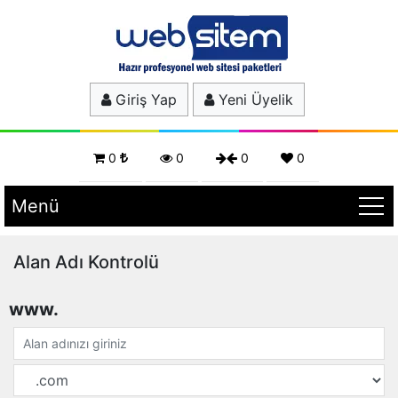
Giriş Yap
Yeni Üyelik
0
0
0
0
Menü
Alan Adı Kontrolü
www.