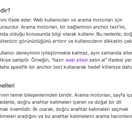
dir?
mını ifade eder. Web kullanıcıları ve arama motorları için
 unsurdur. Arama motorları, bir bağlantının anchor text’ini,
ında olduğu konusunda bilgi olarak kullanır. Bu nedenle, doğ
tenizin görünürlüğünü arttırır ve kullanıcıların dikkatini çek
ullanıcı deneyimini iyileştirmekle kalmaz, aynı zamanda site
tkiye sahiptir. Örneğin,
“hazır
web sitesi
satın al”
ifadesi yer
daha spesifik bir anchor text kullanarak hedef kitlenize dah
elleri
ın temel bileşenlerinden biridir. Arama motorları, sayfa içe
nedenle, doğru anahtar kelimeleri içeren ve doğal bir dil
rmak önemlidir. İlk olarak, doğru anahtar kelimeleri seçmek
elimeleri aradığını ve bu anahtar kelimelerin arama hacimleri