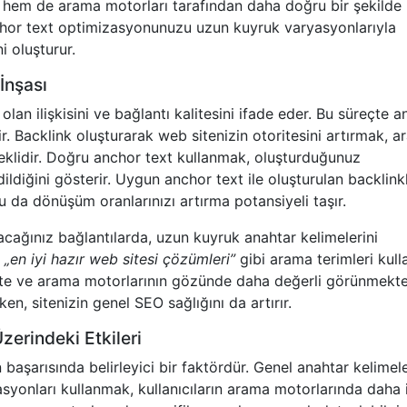
me hem de arama motorları tarafından daha doğru bir şekilde
anchor text optimizasyonunuzu uzun kuyruk varyasyonlarıyla
i oluşturur.
İnşası
olan ilişkisini ve bağlantı kalitesini ifade eder. Bu süreçte 
ir. Backlink oluşturarak web sitenizin otoritesini artırmak, 
eklidir. Doğru anchor text kullanmak, oluşturduğunuz
dildiğini gösterir. Uygun anchor text ile oluşturulan backlinkl
u da dönüşüm oranlarınızı artırma potansiyeli taşır.
alacağınız bağlantılarda, uzun kuyruk anahtar kelimelerini
,
„en iyi hazır web sitesi çözümleri”
gibi arama terimleri kull
mekte ve arama motorlarının gözünde daha değerli görünmekte
ken, sitenizin genel SEO sağlığını da artırır.
erindeki Etkileri
 başarısında belirleyici bir faktördür. Genel anahtar kelimel
syonları kullanmak, kullanıcıların arama motorlarında daha i