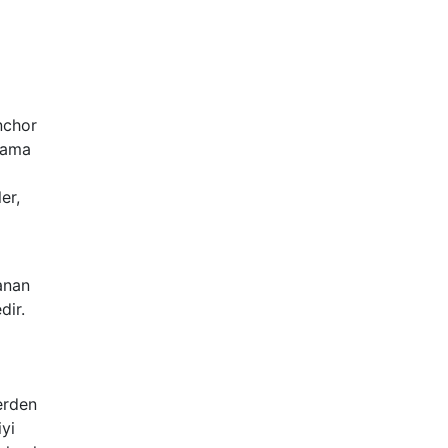
anchor
arama
er,
anan
dir.
erden
yi