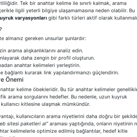
liliğidir. Tek bir anahtar kelime ile sınırlı kalmak, arama
erikle ilgili yeterli bilgiye ulaşamamasına neden olabilir. Bu
kuyruk varyasyonları
gibi farklı türleri aktif olarak kullanmalı
?
ate almanız gereken unsurlar şunlardır:
in arama alışkanlıklarını analiz edin.
nlayarak daha zengin bir profil oluşturun.
dan anahtar kelimeleri yerleştirin.
erle bağlantı kurarak link yapılandırmanızı güçlendirin.
ve Önemi
ahtar kelime öbekleridir. Bu tür anahtar kelimeler genellikl
ifik arama sorgularını hedefler. Bu nedenle, uzun kuyruk
 kullanıcı kitlesine ulaşmak mümkündür.
ntajı, kullanıcıların arama niyetlerini daha doğru bir şekild
eb sitesi paketleri al”
araması yaptığında, onların niyetinin 
tar kelimelerle optimize edilmiş bağlantılar, hedef kitle