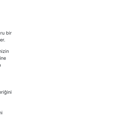
ru bir
er.
nizin
ine
a
riğini
ni