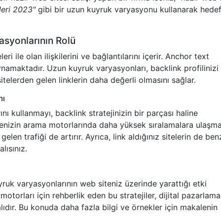
leri 2023"
gibi bir uzun kuyruk varyasyonu kullanarak hede
syonlarının Rolü
i ile olan ilişkilerini ve bağlantılarını içerir. Anchor text
namaktadır. Uzun kuyruk varyasyonları, backlink profilinizi
sitelerden gelen linklerin daha değerli olmasını sağlar.
mı
ı kullanmayı, backlink stratejinizin bir parçası haline
tenizin arama motorlarında daha yüksek sıralamalara ulaşma
en trafiği de artırır. Ayrıca, link aldığınız sitelerin de ben
lısınız.
uk varyasyonlarının web siteniz üzerinde yarattığı etki
motorları için rehberlik eden bu stratejiler, dijital pazarlama
malıdır. Bu konuda daha fazla bilgi ve örnekler için makalenin