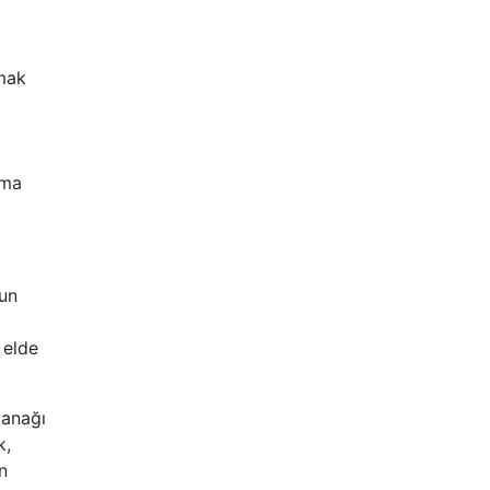
lmak
ama
zun
 elde
lanağı
k,
n