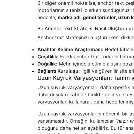
Bir diğer önemli nokta ise, anchor text çeşit
motorlarının sitenizi izlerken sunduğunuz iç
nedenle;
marka adı, genel terimler, uzun 
Bir Anchor Text Stratejisi Nasıl Oluşturulur
Anchor text stratejinizi oluştururken, dikk
Anahtar Kelime Araştırması:
Hedef kitleniz
Çeşitlilik:
Farklı anchor text türlerini harma
Doğallık:
Metin içindeki cümle akışını bozma
Bağlantı Kuruluşu:
İlgili ve güvenilir sitel
Uzun Kuyruk Varyasyonları: Tanım 
Uzun kuyruk varyasyonları, daha spesifik an
daha düşük rekabetle birlikte gelir ve spes
varyasyonları kullanarak daha hedeflenmiş
Uzun kuyruk varyasyonlarının önemli bir ava
yansıtmasıdır. Örneğin, kullanıcılar
“hazır w
olduğunu daha net anlayabiliriz. Bu tür anah