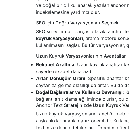
ve doğal bir dil kullanarak yazılan anchor 
indekslemesine yardımcı olur.
SEO için Doğru Varyasyonları Seçmek
SEO sürecinin bir parçası olarak, anchor te
kuyruk varyasyonları
, arama motoru sonuç
kullanılmasını sağlar. Bu tür varyasyonlar, 
Uzun Kuyruk Varyasyonlarının Avantajları
Rekabet Azaltma:
Uzun kuyruk anahtar keli
sayede rekabet daha azdır.
Artan Dönüşüm Oranı:
Spesifik anahtar kel
sayfanıza gelme olasılığı da artar. Bu da d
Doğal Bağlantılar ve Kullanıcı Davranışı:
Ku
bağlantıları tıklama eğiliminde olurlar, bu da
Anchor Text Stratejinizde Uzun Kuyruk Va
Uzun kuyruk varyasyonlarını anchör metnini
alışkanlıklarını anlamanız önemlidir. Kullanı
text’inize dahil edebilirsiniz. Örneğin, eğer