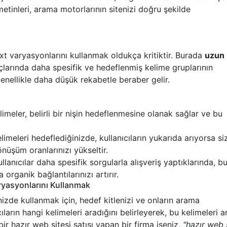
metinleri, arama motorlarının sitenizi doğru şekilde
xt varyasyonlarını kullanmak oldukça kritiktir. Burada
uzun
larında daha spesifik ve hedeflenmiş kelime gruplarının
genellikle daha düşük rekabetle beraber gelir.
meler, belirli bir nişin hedeflenmesine olanak sağlar ve bu
imeleri hedeflediğinizde, kullanıcıların yukarıda arıyorsa si
önüşüm oranlarınızı yükseltir.
llanıcılar daha spesifik sorgularla alışveriş yaptıklarında, bu
 organik bağlantılarınızı artırır.
ryasyonlarını Kullanmak
zde kullanmak için, hedef kitlenizi ve onların arama
cıların hangi kelimeleri aradığını belirleyerek, bu kelimeleri 
 bir hazır web sitesi satışı yapan bir firma iseniz,
"hazır web 