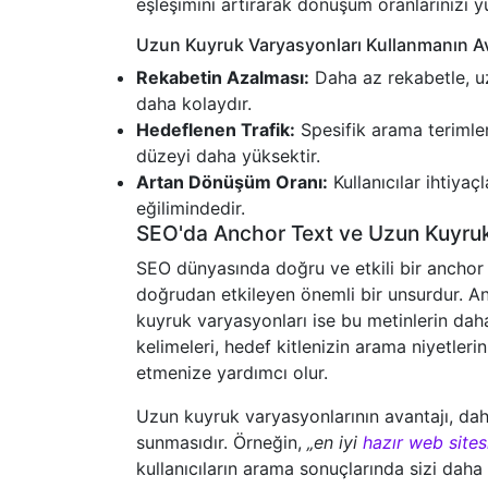
eşleşimini artırarak dönüşüm oranlarınızı yü
Uzun Kuyruk Varyasyonları Kullanmanın Av
Rekabetin Azalması:
Daha az rekabetle, uz
daha kolaydır.
Hedeflenen Trafik:
Spesifik arama terimleri 
düzeyi daha yüksektir.
Artan Dönüşüm Oranı:
Kullanıcılar ihtiya
eğilimindedir.
SEO'da Anchor Text ve Uzun Kuyruk 
SEO dünyasında doğru ve etkili bir anchor 
doğrudan etkileyen önemli bir unsurdur. Anc
kuyruk varyasyonları ise bu metinlerin daha
kelimeleri, hedef kitlenizin arama niyetleri
etmenize yardımcı olur.
Uzun kuyruk varyasyonlarının avantajı, dah
sunmasıdır. Örneğin,
„en iyi
hazır web sites
kullanıcıların arama sonuçlarında sizi daha 