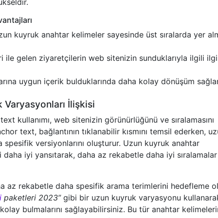
kseldir.
antajları
un kuyruk anahtar kelimeler sayesinde üst sıralarda yer a
ile gelen ziyaretçilerin web sitenizin sunduklarıyla ilgili ilgi
çlarına uygun içerik bulduklarında daha kolay dönüşüm sağl
Varyasyonları İlişkisi
text kullanımı, web sitenizin görünürlüğünü ve sıralamasını
hor text, bağlantının tıklanabilir kısmını temsil ederken, u
 spesifik versiyonlarını oluşturur. Uzun kuyruk anahtar
ni daha iyi yansıtarak, daha az rekabetle daha iyi sıralamalar
a az rekabetle daha spesifik arama terimlerini hedefleme o
i
paketleri 2023”
gibi bir uzun kuyruk varyasyonu kullanara
kolay bulmalarını sağlayabilirsiniz. Bu tür anahtar kelimeleri