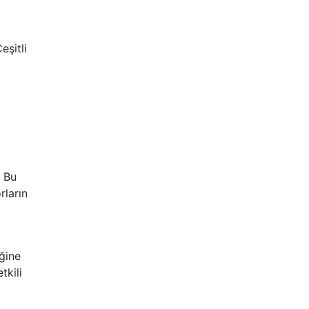
eşitli
. Bu
rların
iğine
tkili