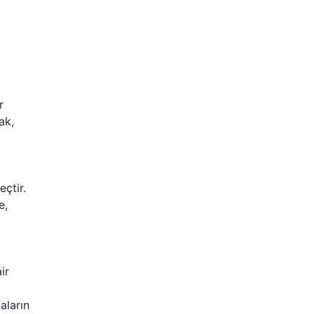
r
ak,
çtir.
e,
ir
aların