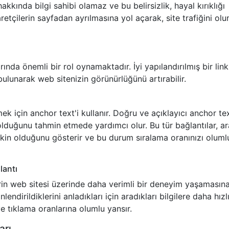
hakkında bilgi sahibi olamaz ve bu belirsizlik, hayal kırıklığı
aretçilerin sayfadan ayrılmasına yol açarak, site trafiğini ol
rında önemli bir rol oynamaktadır. İyi yapılandırılmış bir link
bulunarak web sitenizin görünürlüğünü artırabilir.
mek için anchor text'i kullanır. Doğru ve açıklayıcı anchor te
 olduğunu tahmin etmede yardımcı olur. Bu tür bağlantılar, 
kin olduğunu gösterir ve bu durum sıralama oranınızı oluml
lantı
lerin web sitesi üzerinde daha verimli bir deneyim yaşamasın
lendirildiklerini anladıkları için aradıkları bilgilere daha hızl
ve tıklama oranlarına olumlu yansır.
arı