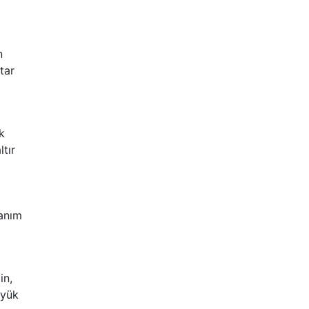
n
tar
k
ltır
lanım
in,
üyük