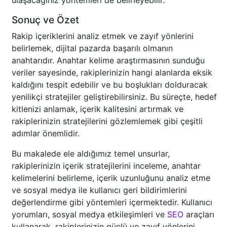
ulaşacağınız yöntemleri de belirleyebilir.
Sonuç ve Özet
Rakip içeriklerini analiz etmek ve zayıf yönlerini
belirlemek, dijital pazarda başarılı olmanın
anahtarıdır. Anahtar kelime araştırmasının sunduğu
veriler sayesinde, rakiplerinizin hangi alanlarda eksik
kaldığını tespit edebilir ve bu boşlukları dolduracak
yenilikçi stratejiler geliştirebilirsiniz. Bu süreçte, hedef
kitlenizi anlamak, içerik kalitesini artırmak ve
rakiplerinizin stratejilerini gözlemlemek gibi çeşitli
adımlar önemlidir.
Bu makalede ele aldığımız temel unsurlar,
rakiplerinizin içerik stratejilerini inceleme, anahtar
kelimelerini belirleme, içerik uzunluğunu analiz etme
ve sosyal medya ile kullanıcı geri bildirimlerini
değerlendirme gibi yöntemleri içermektedir. Kullanıcı
yorumları, sosyal medya etkileşimleri ve
SEO
araçları
kullanarak, rakiplerinizin güçlü ve zayıf yönlerini