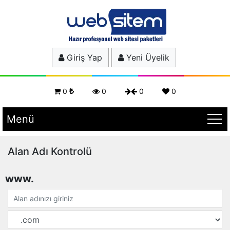
Giriş Yap
Yeni Üyelik
0
0
0
0
Menü
Alan Adı Kontrolü
www.