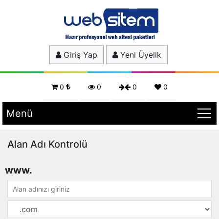
Giriş Yap
Yeni Üyelik
0
0
0
0
Menü
Alan Adı Kontrolü
www.