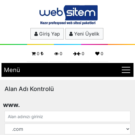
Giriş Yap
Yeni Üyelik
0
0
0
0
Menü
Alan Adı Kontrolü
www.