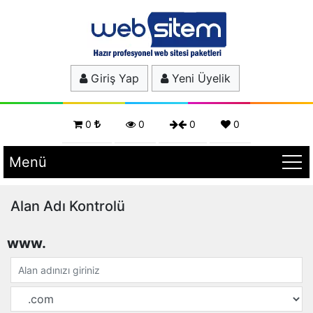
Giriş Yap
Yeni Üyelik
0
0
0
0
Menü
Alan Adı Kontrolü
www.