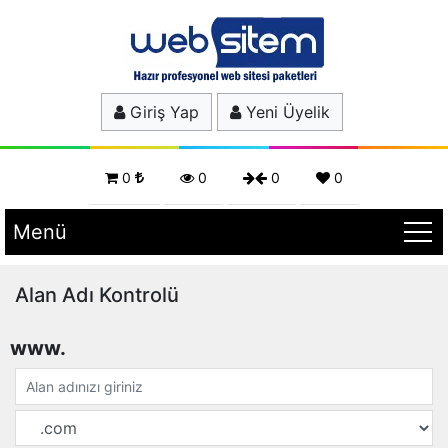
Giriş Yap
Yeni Üyelik
0
0
0
0
Menü
Alan Adı Kontrolü
www.