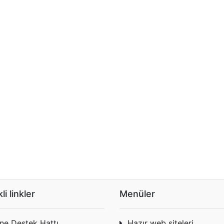
li linkler
Menüler
ine Destek Hattı
Hazır web siteleri