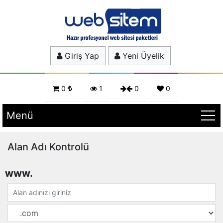
Giriş Yap
Yeni Üyelik
0
1
0
0
Menü
Alan Adı Kontrolü
www.